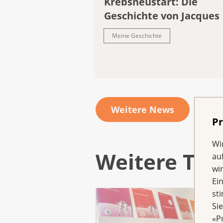
Krebsneustart: Die
Geschichte von Jacques
Meine Geschichte
Weitere News
Pr
Wi
Weitere Th
au
wi
Ei
st
Si
«P