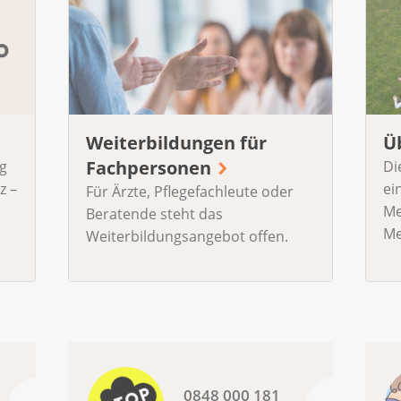
Weiterbildungen für
Ü
Fachpersonen
g
Di
z –
ei
Für Ärzte, Pflegefachleute oder
Me
Beratende steht das
Me
Weiterbildungsangebot offen.
0848 000 181