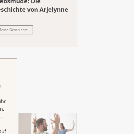
ebsmüde: Die
schichte von Arjelynne
eine Geschichte
h
ihr
n,
.
auf