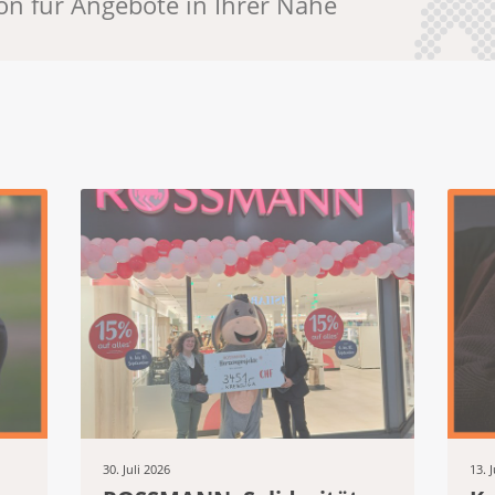
on für Angebote in Ihrer Nähe
Krebsliga Schaffhausen
Krebsliga Solothurn
Krebsliga Thurgau
Lega cancro Ticino
Ligue vaudoise contre le
cancer
Krebsliga Wallis
Krebsliga Zentralschweiz
Krebsliga Zürich
Krebshilfe Liechtenstein
30. Juli 2026
13. 