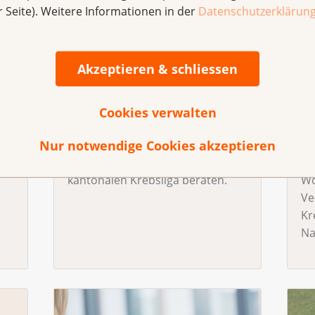
r Seite). Weitere Informationen in der
Datenschutzerklärun
Akzeptieren & schliessen
Beratung &
K
Unterstützung
B
Cookies verwalten
Haben Sie Fragen zu Krebs?
Di
Nur notwendige Cookies akzeptieren
Melden Sie sich bei KrebsInfo
Kr
zur
oder lassen Sie sich von einer
re
kantonalen Krebsliga beraten.
Wo
Ve
Kr
Na