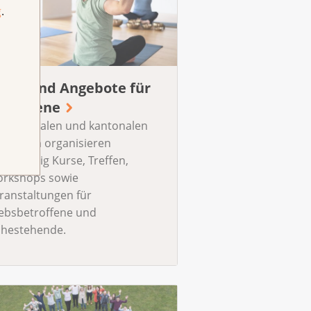
g
.
urse und Angebote für
etroffene
e regionalen und kantonalen
ebsligen organisieren
gelmässig Kurse, Treffen,
rkshops sowie
ranstaltungen für
ebsbetroffene und
hestehende.