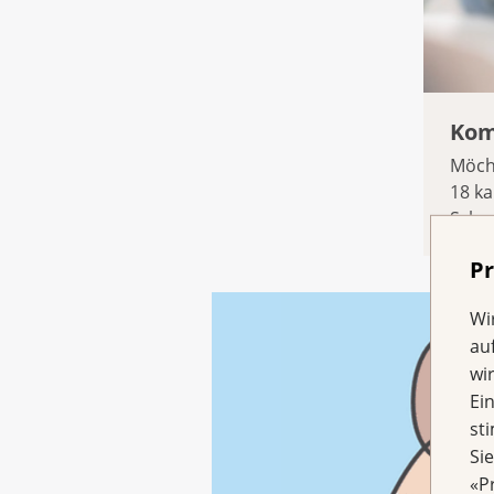
Kom
Möcht
18 ka
Schwe
Pr
Wi
au
wi
Ei
st
Si
«P