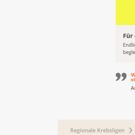
Für
Endl
begle
W
s
A
Regionale Krebsligen