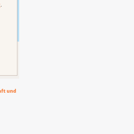
g
.
hrung
aft und