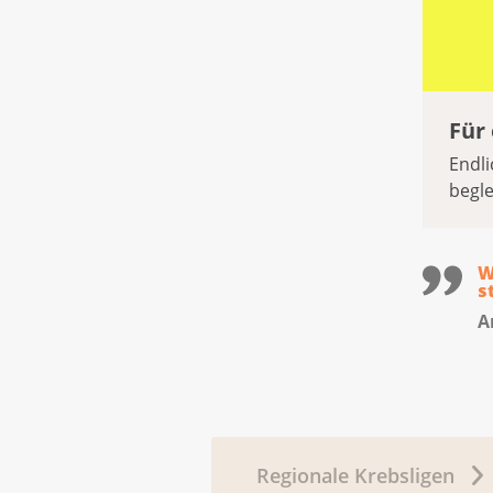
Für
Endl
begle
W
s
A
Regionale Krebsligen