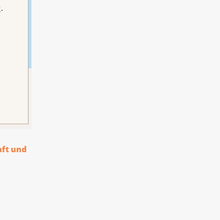
g
.
hrung
aft und