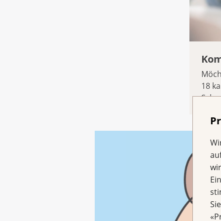
Kom
Möcht
18 ka
Schwe
Pr
Wi
au
wi
Ei
st
Si
«P