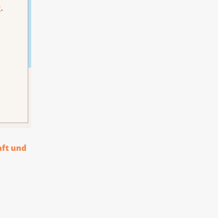
g
.
hrung
aft und