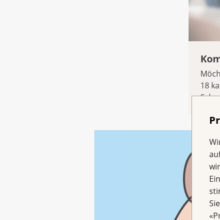
Kom
Möcht
18 ka
Schwe
Pr
Wi
au
wi
Ei
st
Si
«P