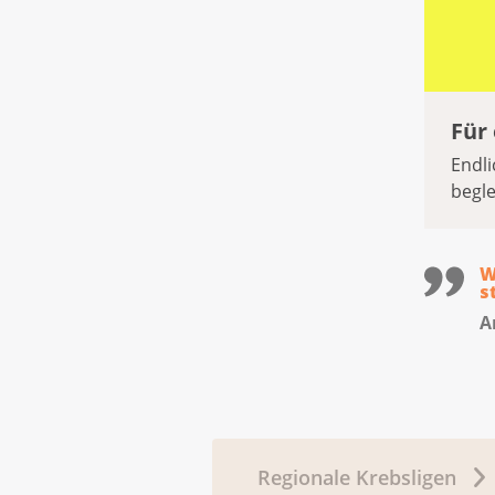
Für
Endl
begle
W
s
A
Regionale Krebsligen