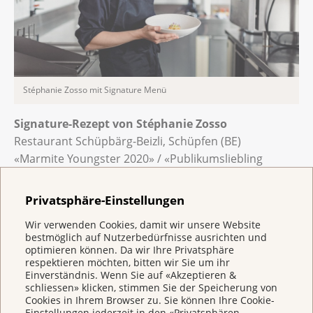
Stéphanie Zosso mit Signature Menü
Signature-Rezept von Stéphanie Zosso
Restaurant Schüpbärg-Beizli, Schüpfen (BE)
«Marmite Youngster 2020» / «Publikumsliebling
Goldener Koch 2021» /
Mitglied in der Schweizer Junioren-
Privatsphäre-Einstellungen
Kochnationalmannschaft
Wir verwenden Cookies, damit wir unsere Website
bestmöglich auf Nutzerbedürfnisse ausrichten und
optimieren können. Da wir Ihre Privatsphäre
Rezept zum Herunterladen:
respektieren möchten, bitten wir Sie um ihr
Einverständnis. Wenn Sie auf «Akzeptieren &
schliessen» klicken, stimmen Sie der Speicherung von
> «Pouletbrust im Kräuter-Olivenmantel»
Cookies in Ihrem Browser zu. Sie können Ihre Cookie-
Einstellungen jederzeit in den «Privatsphären-