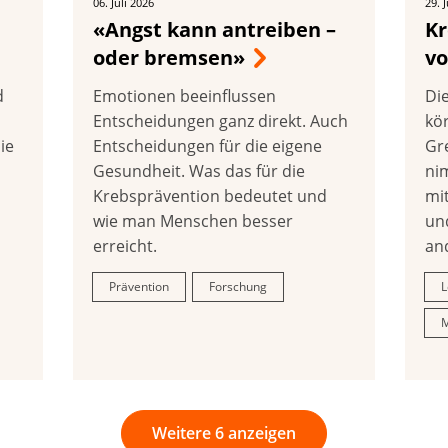
06. Juli 2026
29. 
«Angst kann antreiben –
Kr
oder bremsen»
v
d
Emotionen beeinflussen
Di
Entscheidungen ganz direkt. Auch
kö
ie
Entscheidungen für die eigene
Gr
Gesundheit. Was das für die
ni
Krebsprävention bedeutet und
mit
wie man Menschen besser
un
erreicht.
an
Prävention
Forschung
L
M
Weitere 6 anzeigen