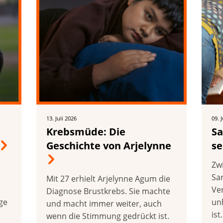
13. Juli 2026
09. 
Krebsmüde: Die
Sa
Geschichte von Arjelynne
se
u
Zw
Sar
Mit 27 erhielt Arjelynne Agum die
Ve
Diagnose Brustkrebs. Sie machte
ge
un
und macht immer weiter, auch
ist.
wenn die Stimmung gedrückt ist.