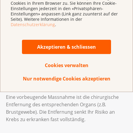
frühzeitig zu erkennen. Stellen Ärzte Krebs in einem
Cookies in Ihrem Browser zu. Sie können Ihre Cookie-
Einstellungen jederzeit in den «Privatsphären-
frühen Krankheitsstadium fest, sind die
Einstellungen» anpassen (Link ganz zuunterst auf der
Heilungschancen besser.
Seite). Weitere Informationen in der
Datenschutzerklärung
.
Früherkennung
Für einige Krebsarten wie beispielswiese Brust- oder
Akzeptieren & schliessen
Darmkrebs gibt es Untersuchungen zur
Früherkennung. Diese Untersuchungen erkennen
Cookies verwalten
Krebs bevor Symptome entstehen.
Nur notwendige Cookies akzeptieren
Vorbeugende Massnahmen
Eine vorbeugende Massnahme ist die chirurgische
Entfernung des entsprechenden Organs (z.B.
Brustgewebe). Die Entfernung senkt Ihr Risiko an
Krebs zu erkranken fast vollständig.