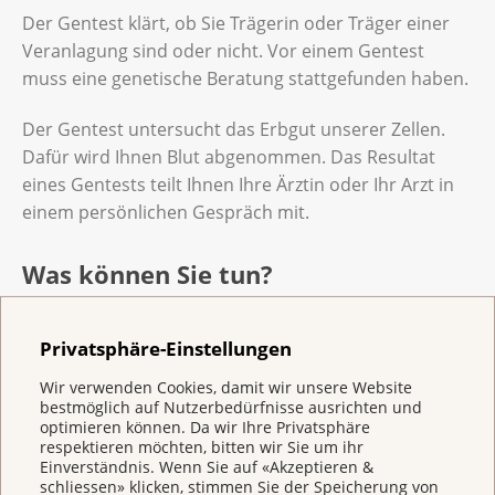
Der Gentest klärt, ob Sie Trägerin oder Träger einer
Veranlagung sind oder nicht. Vor einem Gentest
muss eine genetische Beratung stattgefunden haben.
Der Gentest untersucht das Erbgut unserer Zellen.
Dafür wird Ihnen Blut abgenommen. Das Resultat
eines Gentests teilt Ihnen Ihre Ärztin oder Ihr Arzt in
einem persönlichen Gespräch mit.
Was können Sie tun?
Bei einer nachgewiesenen Veranlagung empfiehlt
Ihnen die Ärztin oder der Arzt verschiedene
Privatsphäre-Einstellungen
Massnahmen zur Früherkennung und Vorbeugung.
Wir verwenden Cookies, damit wir unsere Website
Der Arzt bespricht mit Ihnen, in welchem Alter und
bestmöglich auf Nutzerbedürfnisse ausrichten und
wie häufig die Massnahmen durchgeführt werden.
optimieren können. Da wir Ihre Privatsphäre
respektieren möchten, bitten wir Sie um ihr
Einverständnis. Wenn Sie auf «Akzeptieren &
Ziel der Massnahmen ist, Krebs vorzubeugen oder
schliessen» klicken, stimmen Sie der Speicherung von