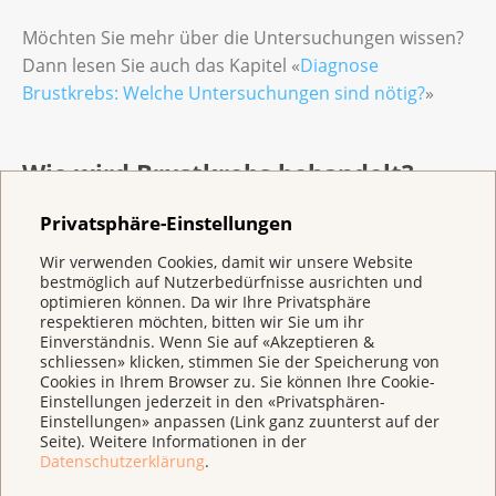
Möchten Sie mehr über die Untersuchungen wissen?
Dann lesen Sie auch das Kapitel «
Diagnose
Brustkrebs: Welche Untersuchungen sind nötig?
»
Wie wird Brustkrebs behandelt?
Bei Brustkrebs kommen mehrere Behandlungen
Privatsphäre-Einstellungen
infrage. Bei einer Operation entfernen Ärzte den
Wir verwenden Cookies, damit wir unsere Website
Tumor. Während der Strahlentherapie werden
bestmöglich auf Nutzerbedürfnisse ausrichten und
Strahlen auf den Tumor gerichtet, was die Krebszellen
optimieren können. Da wir Ihre Privatsphäre
zerstört. Medikamente bekämpfen die Krebszellen im
respektieren möchten, bitten wir Sie um ihr
Einverständnis. Wenn Sie auf «Akzeptieren &
ganzen Körper. Dazu gehören:
schliessen» klicken, stimmen Sie der Speicherung von
Chemotherapie
,
antihormonelle
Cookies in Ihrem Browser zu. Sie können Ihre Cookie-
Einstellungen jederzeit in den «Privatsphären-
Therapie
,
zielgerichtete
Einstellungen» anpassen (Link ganz zuunterst auf der
Therapie
und
Immuntherapie
.
Seite). Weitere Informationen in der
Datenschutzerklärung
.
Die unterschiedlichen Behandlungen werden