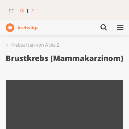
DE
FR
IT
Krebsarten von A bis Z
Brustkrebs (Mammakarzinom)