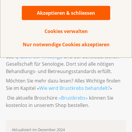
teilweise miteinander kombiniert, gleichzeitig oder
nacheinander.
Akzeptieren & schliessen
Fragen Sie Ihr Behandlungsteam wie viel Erfahrungen
es mit der Behandlung von Brustkrebs hat.
Cookies verwalten
Lassen Sie sich, wenn möglich, in einem Brustzentrum
mit einem Qualitätslabel behandeln. Brustzentren,
Nur notwendige Cookies akzeptieren
die bestimmte Qualitätskriterien erfüllen, erhalten
das
Q-Label der Krebsliga
und der Schweizerischen
Gesellschaft für Senologie. Dort sind alle nötigen
Behandlungs- und Betreuungsstandards erfüllt.
Möchten Sie mehr dazu lesen? Alles Wichtige finden
Sie im Kapitel «
Wie wird Brustkrebs behandelt?
»
Die aktuelle Broschüre
«Brustkrebs»
können Sie
kostenlos in unserem Shop bestellen.
Aktualisiert im Dezember 2024