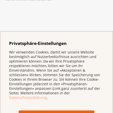
Tumorzentrum, Kantonsspital Baden
Krebsgesellschaft, Deutsche Krebshilfe,
AWMF) (März 2021). Patientinnenleitlinie
Gebärmutterhalskrebs. Eine Leitlinie zur
Diagnostik, Therapie und Nachsorge.
https://www.leitlinienprogramm-
onkologie.de/patientenleitlinien/gebaermutterhal
Privatsphäre-Einstellungen
Wir verwenden Cookies, damit wir unsere Website
bestmöglich auf Nutzerbedürfnisse ausrichten und
optimieren können. Da wir Ihre Privatsphäre
respektieren möchten, bitten wir Sie um ihr
Einverständnis. Wenn Sie auf «Akzeptieren &
schliessen» klicken, stimmen Sie der Speicherung von
Cookies in Ihrem Browser zu. Sie können Ihre Cookie-
Einstellungen jederzeit in den «Privatsphären-
Einstellungen» anpassen (Link ganz zuunterst auf der
Seite). Weitere Informationen in der
Datenschutzerklärung
.
Im
Shop
finden Sie viele weitere Broschüren und