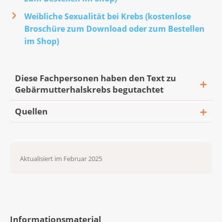
Weibliche Sexualität bei Krebs (kostenlose
Broschüre zum Download oder zum Bestellen
im Shop)
Diese Fachpersonen haben den Text zu
Gebärmutterhalskrebs begutachtet
Quellen
Dr. med. Gian Piero Ghisu, Facharzt für
Gynäkologie und Geburtshilfe FMH,
Kunz, B. (19.12.2024). Zervixkarzinom.
Schwerpunkt gynäkologische Onkologie,
Wissensdatenbank
Praxis für Gynäkologie, Klinik Bethanien,
Aktualisiert im Februar 2025
Krebsinformationsdienst, Deutsches
Zürich
Krebsforschungszentrum.
Prof. Dr. med. Martin Heubner, Direktor
https://widb.krebsinformationsdienst.de/wissens
Departement Frauen und Kinder und
zervixkarzinom-gebaermutterhalskrebs/
Chefarzt Gynäkologie, Gynäkologisches
Informationsmaterial
Leitlinienprogramm Onkologie (Deutsche