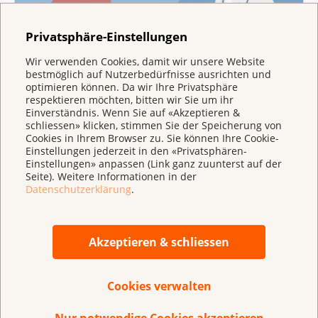
Privatsphäre-Einstellungen
Wir verwenden Cookies, damit wir unsere Website
Früherkennung
bestmöglich auf Nutzerbedürfnisse ausrichten und
optimieren können. Da wir Ihre Privatsphäre
Früh erkannt, kann Prostatakrebs erfolgreich
respektieren möchten, bitten wir Sie um ihr
behandelt werden. Wählen Sie eine
Einverständnis. Wenn Sie auf «Akzeptieren &
Früherkennungsmethode.
schliessen» klicken, stimmen Sie der Speicherung von
Cookies in Ihrem Browser zu. Sie können Ihre Cookie-
Einstellungen jederzeit in den «Privatsphären-
Einstellungen» anpassen (Link ganz zuunterst auf der
Seite). Weitere Informationen in der
Datenschutzerklärung
.
Akzeptieren & schliessen
Cookies verwalten