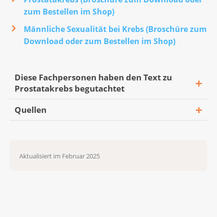
zum Bestellen im Shop)
Männliche Sexualität bei Krebs (Broschüre zum
Download oder zum Bestellen im Shop)
Diese Fachpersonen haben den Text zu
Prostatakrebs begutachtet
Quellen
PD Dr. med. Aurelius Omlin,
Medizinischer Onkologe, Onkozentrum
Leitlinienprogramm Onkologie (Deutsche
Zürich und Belegarzt Klinik Hirslanden
Krebsgesellschaft, Deutsche Krebshilfe,
Zürich
Aktualisiert im Februar 2025
AWMF) (2024). S3-Leitlinie
PD Dr. med. Cédric Panje, Ärztlicher
Prostatakarzinom. Version
Leiter, Hirslanden Radiotherapie
7.0. https://www.leitlinienprogramm-
Stephanshorn
onkologie.de/leitlinien/prostatakarzinom/
Prof. Dr. med. Daniel M. Aebersold,
European Association of Urology (2024).