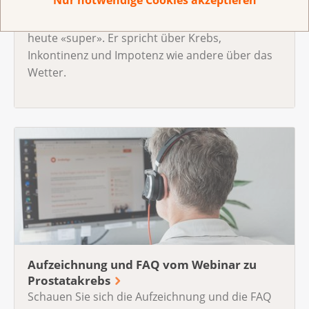
Nur notwendige Cookies akzeptieren
«Offenheit bringt viele Vorteile»
Nach seiner Prostataoperation geht es Marcus
heute «super». Er spricht über Krebs,
Inkontinenz und Impotenz wie andere über das
Wetter.
Aufzeichnung und FAQ vom Webinar zu
Prostatakrebs
Schauen Sie sich die Aufzeichnung und die FAQ