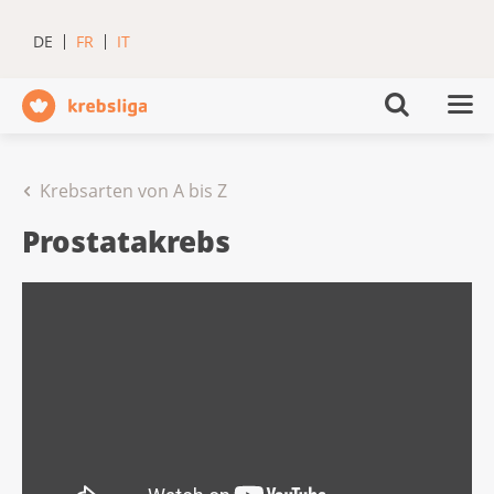
DE
FR
IT
Krebsarten von A bis Z
Prostatakrebs