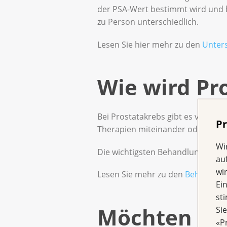
der PSA-Wert bestimmt wird und 
zu Person unterschiedlich.
Lesen Sie hier mehr zu den
Unter
Wie wird Pr
Bei Prostatakrebs gibt es versc
Pr
Therapien miteinander oder nach
Wi
Die wichtigsten Behandlungen be
au
wi
Lesen Sie mehr zu den
Behandlung
Ei
st
Möchten Sie
Si
«P