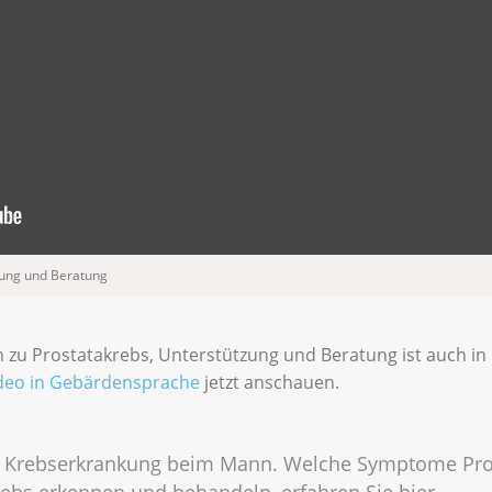
zung und Beratung
n zu Prostatakrebs, Unterstützung und Beratung ist auch 
ideo in Gebärdensprache
jetzt anschauen.
ste Krebserkrankung beim Mann. Welche Symptome Pros
rebs erkennen und behandeln, erfahren Sie hier.