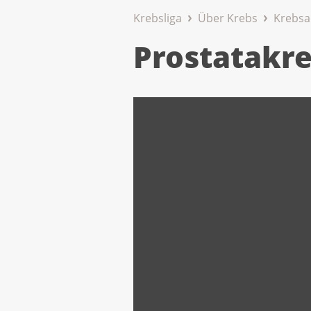
Krebsliga
Über Krebs
Krebsa
Prostatakr