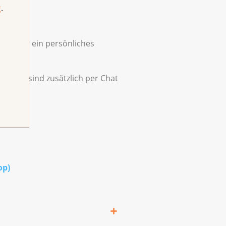
g
.
ich für ein persönliches
tenden sind zusätzlich per Chat
op)