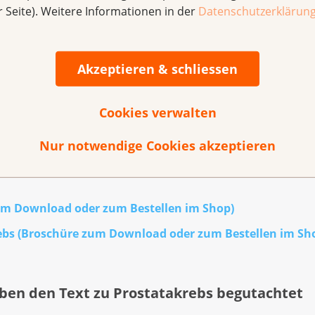
r Seite). Weitere Informationen in der
Datenschutzerklärun
n Sie oder Ihre Nahestehenden Unterstützung? Sie können s
Akzeptieren & schliessen
regionale Krebsliga
wenden.
eratungsdienst KrebsInfo
sprechen: 0800 11 88 11. Die Bera
Cookies verwalten
Nur notwendige Cookies akzeptieren
um Download oder zum Bestellen im Shop)
rebs (Broschüre zum Download oder zum Bestellen im Sh
ben den Text zu Prostatakrebs begutachtet