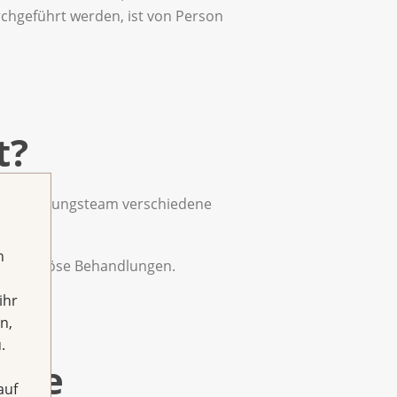
hgeführt werden, ist von Person
t?
s Behandlungsteam verschiedene
h
dikamentöse Behandlungen.
ihr
n,
.
 die
auf