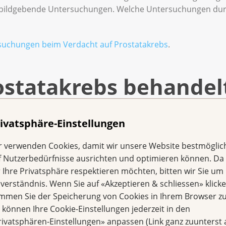
bildgebende Untersuchungen. Welche Untersuchungen durc
suchungen beim Verdacht auf Prostatakrebs
.
ostatakrebs behandel
hiedene Behandlungsmöglichkeiten. Meistens kombiniert da
ivatsphäre-Einstellungen
einander.
r verwenden Cookies, damit wir unsere Website bestmöglic
i Prostatakrebs sind: Operation, Strahlentherapie und me
f Nutzerbedürfnisse ausrichten und optimieren können. Da
r Ihre Privatsphäre respektieren möchten, bitten wir Sie um 
smöglichkeiten bei Prostatakrebs
.
nverständnis. Wenn Sie auf «Akzeptieren & schliessen» klicke
immen Sie der Speicherung von Cookies in Ihrem Browser zu
 eine Beratung durch
e können Ihre Cookie-Einstellungen jederzeit in den
rivatsphären-Einstellungen» anpassen (Link ganz zuunterst 