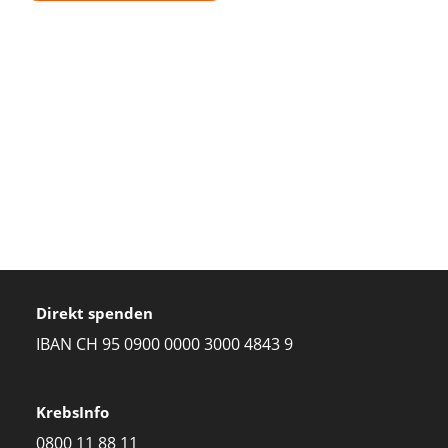
Direkt spenden
IBAN CH 95 0900 0000 3000 4843 9
KrebsInfo
0800 11 88 11