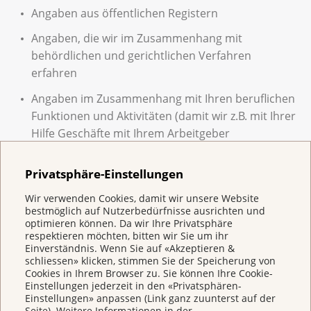
Angaben aus öffentlichen Registern
Angaben, die wir im Zusammenhang mit
behördlichen und gerichtlichen Verfahren
erfahren
Angaben im Zusammenhang mit Ihren beruflichen
Funktionen und Aktivitäten (damit wir z.B. mit Ihrer
Hilfe Geschäfte mit Ihrem Arbeitgeber
abschliessen und abwickeln können oder Anlässe
zur Krebsprävention durchzuführen)
Privatsphäre-Einstellungen
Angaben über Sie in Korrespondenz und
Wir verwenden Cookies, damit wir unsere Website
Besprechungen mit Dritten
bestmöglich auf Nutzerbedürfnisse ausrichten und
optimieren können. Da wir Ihre Privatsphäre
Angaben zu Ihrer Gesundheit im Zusammenhang
respektieren möchten, bitten wir Sie um ihr
Einverständnis. Wenn Sie auf «Akzeptieren &
mit den von Ihnen in Anspruch genommenen
schliessen» klicken, stimmen Sie der Speicherung von
Beratungs- und Unterstützungs- und
Cookies in Ihrem Browser zu. Sie können Ihre Cookie-
Einstellungen jederzeit in den «Privatsphären-
Betreuungsdienstleistungen
Einstellungen» anpassen (Link ganz zuunterst auf der
Seite). Weitere Informationen in der