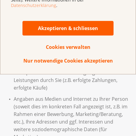
Angaben über Sie, die uns Personen aus Ihrem
Datenschutzerklärung
.
Umfeld (Familie, Berater, Rechtsvertreter, etc.)
geben, damit wir Verträge mit Ihnen oder unter
Einbezug von Ihnen abschliessen oder abwickeln
Akzeptieren & schliessen
können (z.B. Referenzen, Ihre Adresse für
Lieferungen, Vollmachten)
Cookies verwalten
Angaben zur Einhaltung gesetzlicher Vorgaben,
Angaben von Banken, Versicherungen, Vertriebs-
Nur notwendige Cookies akzeptieren
und anderen Vertragspartnern von uns zur
Inanspruchnahme oder Erbringung von
Leistungen durch Sie (z.B. erfolgte Zahlungen,
erfolgte Käufe)
Angaben aus Medien und Internet zu Ihrer Person
(soweit dies im konkreten Fall angezeigt ist, z.B. im
Rahmen einer Bewerbung, Marketing/Beratung,
etc.), Ihre Adressen und ggf. Interessen und
weitere soziodemographische Daten (für