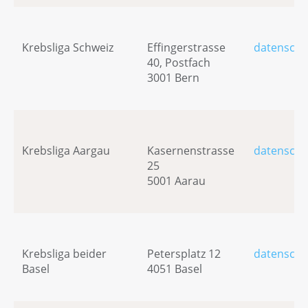
Krebsliga Schweiz
Effingerstrasse
datenschu
40, Postfach
3001 Bern
Krebsliga Aargau
Kasernenstrasse
datenschu
25
5001 Aarau
Krebsliga beider
Petersplatz 12
datenschu
Basel
4051 Basel