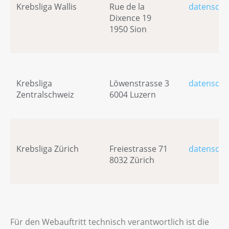
Krebsliga Wallis
Rue de la
datenschu
Dixence 19
1950 Sion
Krebsliga
Löwenstrasse 3
datenschu
Zentralschweiz
6004 Luzern
Krebsliga Zürich
Freiestrasse 71
datenschu
8032 Zürich
Für den Webauftritt technisch verantwortlich ist die