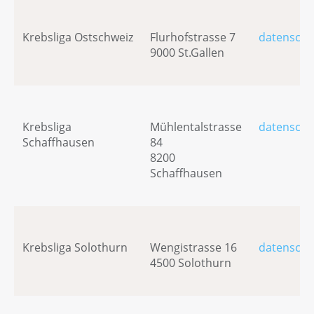
Krebsliga Ostschweiz
Flurhofstrasse 7
datenschu
9000 St.Gallen
Krebsliga
Mühlentalstrasse
datenschu
Schaffhausen
84
8200
Schaffhausen
Krebsliga Solothurn
Wengistrasse 16
datenschu
4500 Solothurn