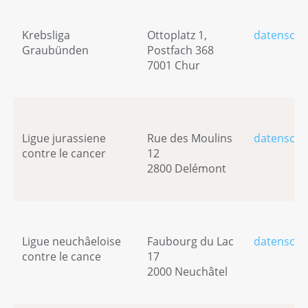
Krebsliga
Ottoplatz 1,
datenschu
Graubünden
Postfach 368
7001 Chur
Ligue jurassiene
Rue des Moulins
datenschu
contre le cancer
12
2800 Delémont
Ligue neuchâeloise
Faubourg du Lac
datenschu
contre le cance
17
2000 Neuchâtel