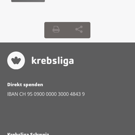
Kann ich Nebenwirkungen und
Beschwerden bekommen?
In den spezialisierten Zentren werden Sie
sorgfältig über mögliche Nebenwirkungen
aufgeklärt. Fragen Sie bei Ihrem
Behandlungsteam nach, wenn Sie Fragen zu
dieser Therapieform haben.
Direkt spenden
IBAN CH 95 0900 0000 3000 4843 9
Krebsliga Schweiz