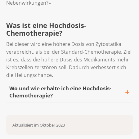
Nebenwirkungen?»
Chemotherapie etwas getan werden. Damit
die Beschwerden nicht oder schwächer
auftreten. Besprechen Sie mit Ihrem
Was ist eine Hochdosis-
Behandlungsteam, welche Beschwerden Sie
Chemotherapie?
sofort melden müssen.
Bei dieser wird eine höhere Dosis von Zytostatika
verabreicht, als bei der Standard-Chemotherapie. Ziel
ist es, dass die höhere Dosis des Medikaments mehr
Krebszellen zerstören soll. Dadurch verbessert sich
die Heilungschance.
Wo und wie erhalte ich eine Hochdosis-
Chemotherapie?
Spezialisierte Zentren führen Hochdosis-
Chemotherapien durch. Dafür bleiben Sie
Aktualisiert im Oktober 2023
einige Tage im Spital.