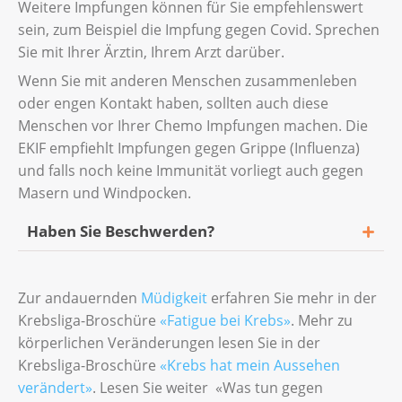
Weitere Impfungen können für Sie empfehlenswert
sein, zum Beispiel die Impfung gegen Covid. Sprechen
Sie mit Ihrer Ärztin, Ihrem Arzt darüber.
Wenn Sie mit anderen Menschen zusammenleben
oder engen Kontakt haben, sollten auch diese
Menschen vor Ihrer Chemo Impfungen machen. Die
EKIF empfiehlt Impfungen gegen Grippe (Influenza)
und falls noch keine Immunität vorliegt auch gegen
Masern und Windpocken.
Haben Sie Beschwerden?
Melden Sie sich frühzeitig beim
Zur andauernden
Müdigkeit
erfahren Sie mehr in der
Pflegepersonal, bei Ihrer behandelnden
Krebsliga-Broschüre
«Fatigue bei Krebs»
. Mehr zu
Ärztin oder bei Ihrem behandelnden Arzt. Ihr
körperlichen Veränderungen lesen Sie in der
Behandlungsteam weiss, was Sie gegen die
Krebsliga-Broschüre
«Krebs hat mein Aussehen
Beschwerden tun können. Für viele der
verändert»
. Lesen Sie weiter «Was tun gegen
genannten Beschwerden kann vor der