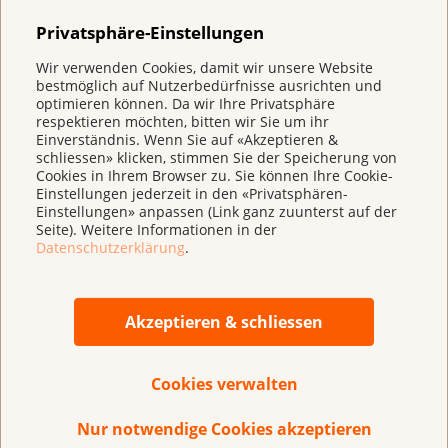
Betroffene können unterschiedlich starken
Privatsphäre-Einstellungen
Haarausfall bekommen.
Wir verwenden Cookies, damit wir unsere Website
bestmöglich auf Nutzerbedürfnisse ausrichten und
Es kann sein, dass den Betroffenen übel wird.
optimieren können. Da wir Ihre Privatsphäre
respektieren möchten, bitten wir Sie um ihr
Die Lunge oder das Herz sind möglicherweise
Einverständnis. Wenn Sie auf «Akzeptieren &
nicht mehr gleich leistungsfähig.
schliessen» klicken, stimmen Sie der Speicherung von
Cookies in Ihrem Browser zu. Sie können Ihre Cookie-
Die Ei- oder Samenzellen werden möglicherweise
Einstellungen jederzeit in den «Privatsphären-
Einstellungen» anpassen (Link ganz zuunterst auf der
geschädigt.
Seite). Weitere Informationen in der
Datenschutzerklärung
.
Das Tast-, Schmerz- und Temperaturgefühl an
Händen und Füssen kann gestört werden.
Akzeptieren & schliessen
Nach der Chemotherapie lassen viele der
Beschwerden nach oder verschwinden ganz. Einige
Cookies verwalten
Beschwerden bleiben länger bestehen.
Nur notwendige Cookies akzeptieren