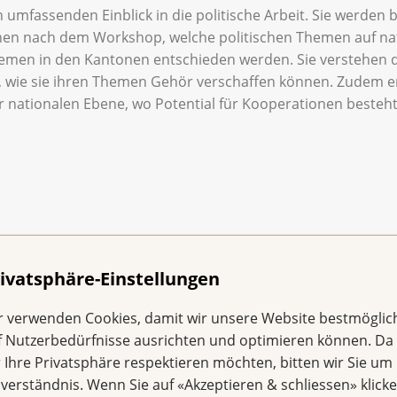
mfassenden Einblick in die politische Arbeit. Sie werden bef
stehen nach dem Workshop, welche politischen Themen auf 
hemen in den Kantonen entschieden werden. Sie verstehen
n, wie sie ihren Themen Gehör verschaffen können. Zudem e
 nationalen Ebene, wo Potential für Kooperationen besteh
Föderalismus, politische Prozesse, politische Instrumente, 
ivatsphäre-Einstellungen
it – was brauchen Politiker:innen von den Ligen?
r verwenden Cookies, damit wir unsere Website bestmöglic
men und wie bearbeiten wir sie
f Nutzerbedürfnisse ausrichten und optimieren können. Da
r Ihre Privatsphäre respektieren möchten, bitten wir Sie um 
nverständnis. Wenn Sie auf «Akzeptieren & schliessen» klicke