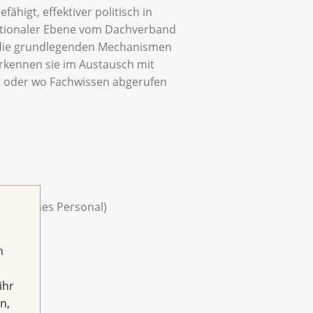
ähigt, effektiver politisch in
nationaler Ebene vom Dachverband
 die grundlegenden Mechanismen
rkennen sie im Austausch mit
t oder wo Fachwissen abgerufen
politisches Personal)
h
ihr
n,