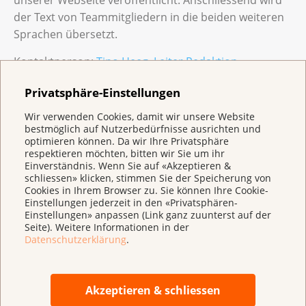
unserer Webseite veröffentlicht. Anschliessend wird
der Text von Teammitgliedern in die beiden weiteren
Sprachen übersetzt.
Kontaktperson:
Tino Heeg, Leiter Redaktion
Krebsinformationen
Privatsphäre-Einstellungen
Aktualisiert im April 2024.
Wir verwenden Cookies, damit wir unsere Website
bestmöglich auf Nutzerbedürfnisse ausrichten und
optimieren können. Da wir Ihre Privatsphäre
respektieren möchten, bitten wir Sie um ihr
Einverständnis. Wenn Sie auf «Akzeptieren &
schliessen» klicken, stimmen Sie der Speicherung von
Cookies in Ihrem Browser zu. Sie können Ihre Cookie-
Einstellungen jederzeit in den «Privatsphären-
Einstellungen» anpassen (Link ganz zuunterst auf der
Seite). Weitere Informationen in der
Datenschutzerklärung
.
Akzeptieren & schliessen