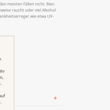
den meisten Fällen nicht. Man
weise raucht oder viel Alkohol
rankheitserreger wie etwa UV-
h
ihr
n,
.
auf
g
.