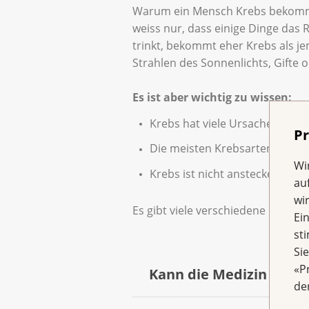
Warum ein Mensch Krebs bekommt u
weiss nur, dass einige Dinge das 
trinkt, bekommt eher Krebs als je
Strahlen des Sonnenlichts, Gifte
Es ist aber wichtig zu wissen:
Krebs hat viele Ursachen, und 
Pr
Die meisten Krebsarten werden
Wi
Krebs ist nicht ansteckend.
au
wi
Es gibt viele verschiedene Krebsa
Ei
st
Si
«P
Kann die Medizin Krebs
de