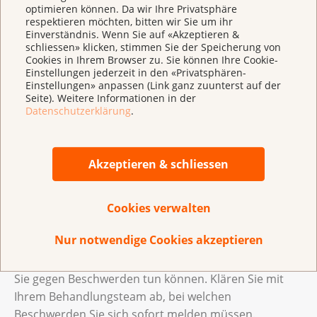
optimieren können. Da wir Ihre Privatsphäre
respektieren möchten, bitten wir Sie um ihr
Einverständnis. Wenn Sie auf «Akzeptieren &
haben. Vielleicht sind Sie auch müde oder fühlen sich
schliessen» klicken, stimmen Sie der Speicherung von
antriebslos. Es kann sein, dass Schwellungen
Cookies in Ihrem Browser zu. Sie können Ihre Cookie-
(Ödeme), Blutgerinnsel in einem Gefäss
Einstellungen jederzeit in den «Privatsphären-
Einstellungen» anpassen (Link ganz zuunterst auf der
(Thrombosen) oder eine Abnahme der
Seite). Weitere Informationen in der
Knochensubstanz (Osteoporose) auftreten. Einige
Datenschutzerklärung
.
antihormonelle Medikamente beeinflussen die
Sexualität.
Akzeptieren & schliessen
Mehr erfahren zu «
Sexualität und Intimität
».
Cookies verwalten
Haben Sie Beschwerden?
Nur notwendige Cookies akzeptieren
Melden Sie sich frühzeitig bei Ihrem
Behandlungsteam. Ihr Behandlungsteam weiss, was
Sie gegen Beschwerden tun können. Klären Sie mit
Ihrem Behandlungsteam ab, bei welchen
Beschwerden Sie sich sofort melden müssen.