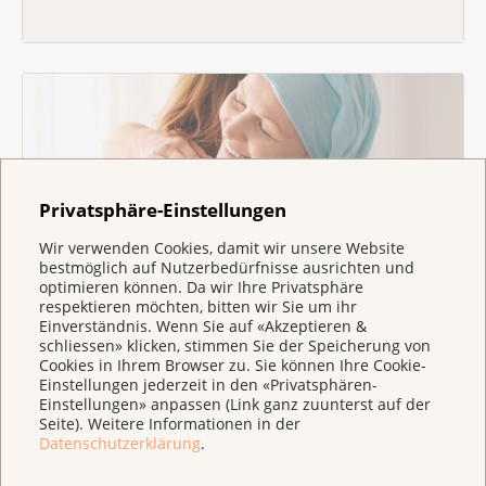
Privatsphäre-Einstellungen
Wir verwenden Cookies, damit wir unsere Website
bestmöglich auf Nutzerbedürfnisse ausrichten und
optimieren können. Da wir Ihre Privatsphäre
Gönner:in werden
respektieren möchten, bitten wir Sie um ihr
Werden Sie Gönner:in. Helfen Sie mit, dass die
Einverständnis. Wenn Sie auf «Akzeptieren &
Heilungschancen stetig verbessert und
schliessen» klicken, stimmen Sie der Speicherung von
Cookies in Ihrem Browser zu. Sie können Ihre Cookie-
Betroffene in der Schweiz optimal beraten
Einstellungen jederzeit in den «Privatsphären-
werden.
Einstellungen» anpassen (Link ganz zuunterst auf der
Seite). Weitere Informationen in der
Datenschutzerklärung
.