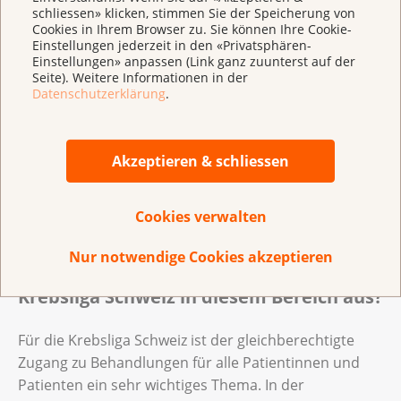
schliessen» klicken, stimmen Sie der Speicherung von
Cookies in Ihrem Browser zu. Sie können Ihre Cookie-
Einstellungen jederzeit in den «Privatsphären-
Einstellungen» anpassen (Link ganz zuunterst auf der
Seite). Weitere Informationen in der
Vorgehen, wenn meine Krankenversicherung sich weigert, meine
Datenschutzerklärung
.
Behandlung zu vergüten
Akzeptieren & schliessen
Vorgehen, wenn meine Krankenversicherung
sich weigert, meine Behandlung zu vergüten
(
pdf
,
193 KB
)
Cookies verwalten
Nur notwendige Cookies akzeptieren
Wie sieht die Unterstützung der
Krebsliga Schweiz in diesem Bereich aus?
Für die Krebsliga Schweiz ist der gleichberechtigte
Zugang zu Behandlungen für alle Patientinnen und
Patienten ein sehr wichtiges Thema. In der