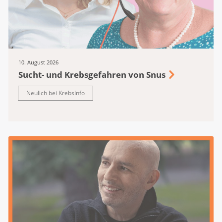
Krebsliga Ostschweiz
Krebsliga Schaffhausen
Krebsliga Solothurn
Krebsliga Thurgau
10. August 2026
Lega cancro Ticino
Sucht- und Krebsgefahren von Snus
Ligue vaudoise contre le cancer
Neulich bei KrebsInfo
Krebsliga Wallis
Krebsliga Zentralschweiz
Krebsliga Zürich
Krebshilfe Liechtenstein