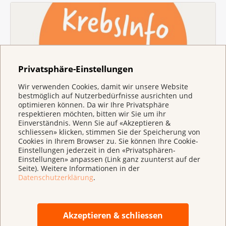
Privatsphäre-Einstellungen
Wir verwenden Cookies, damit wir unsere Website
bestmöglich auf Nutzerbedürfnisse ausrichten und
Beratung & Unterstützung
optimieren können. Da wir Ihre Privatsphäre
Haben Sie Fragen zu Krebs? Melden Sie sich bei
respektieren möchten, bitten wir Sie um ihr
Einverständnis. Wenn Sie auf «Akzeptieren &
KrebsInfo oder lassen Sie sich von einer
schliessen» klicken, stimmen Sie der Speicherung von
kantonalen Krebsliga beraten.
Cookies in Ihrem Browser zu. Sie können Ihre Cookie-
Einstellungen jederzeit in den «Privatsphären-
Einstellungen» anpassen (Link ganz zuunterst auf der
Seite). Weitere Informationen in der
Datenschutzerklärung
.
Akzeptieren & schliessen