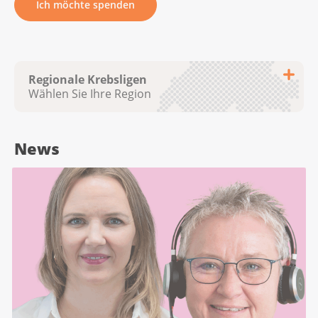
Ich möchte spenden
Regionale Krebsligen
Wählen Sie Ihre Region
News
Krebsliga Aargau
Krebsliga beider Basel
Krebsliga Bern
Krebsliga Freiburg
Ligue genevoise contre le cancer
Krebsliga Graubünden
Ligue jurassienne contre le cancer
Ligue neuchâteloise contre le cancer