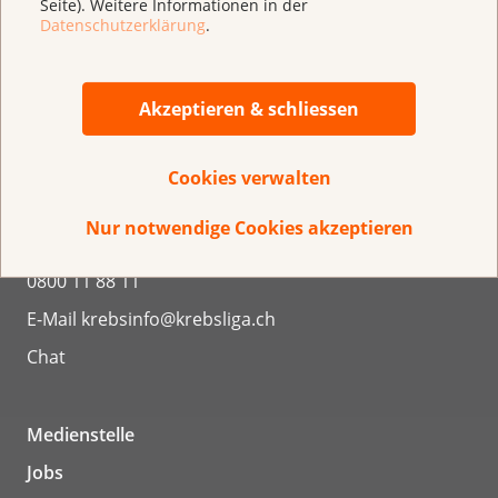
Seite). Weitere Informationen in der
Datenschutzerklärung
.
Effingerstrasse 40
Postfach
3001 Bern
Akzeptieren & schliessen
031 389 91 00
Regionale Krebsligen
Cookies verwalten
Nur notwendige Cookies akzeptieren
KrebsInfo
0800 11 88 11
E-Mail
krebsinfo@krebsliga.ch
Chat
Medienstelle
Jobs