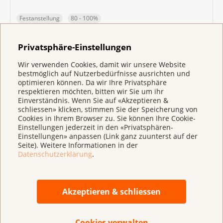
Festanstellung
80 - 100%
Fachmitarbeiter/-in mit Berufserfahrung
Privatsphäre-Einstellungen
Jetzt bewerben
Wir verwenden Cookies, damit wir unsere Website
bestmöglich auf Nutzerbedürfnisse ausrichten und
optimieren können. Da wir Ihre Privatsphäre
respektieren möchten, bitten wir Sie um ihr
Für Fragen stehen wir Ihnen gerne zur
Einverständnis. Wenn Sie auf «Akzeptieren &
Verfügung:
jobs@krebsliga.ch
schliessen» klicken, stimmen Sie der Speicherung von
Cookies in Ihrem Browser zu. Sie können Ihre Cookie-
Einstellungen jederzeit in den «Privatsphären-
Einstellungen» anpassen (Link ganz zuunterst auf der
Krebsliga Aargau
Seite). Weitere Informationen in der
Datenschutzerklärung
.
Sozialarbeiter:in FH 60-70%
(
pdf
,
166 KB
)
Akzeptieren & schliessen
Krebsliga Thurgau
Cookies verwalten