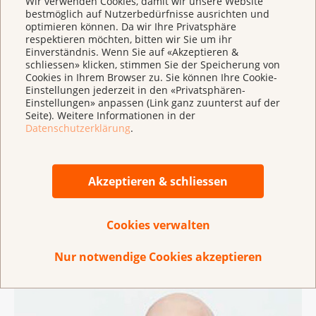
Wir verwenden Cookies, damit wir unsere Website
bestmöglich auf Nutzerbedürfnisse ausrichten und
optimieren können. Da wir Ihre Privatsphäre
respektieren möchten, bitten wir Sie um ihr
Einverständnis. Wenn Sie auf «Akzeptieren &
schliessen» klicken, stimmen Sie der Speicherung von
Erika Gardi
Cookies in Ihrem Browser zu. Sie können Ihre Cookie-
Einstellungen jederzeit in den «Privatsphären-
Einstellungen» anpassen (Link ganz zuunterst auf der
Für weitere Informationen und bei Fragen wenden
Seite). Weitere Informationen in der
Sie sich an:
Datenschutzerklärung
.
Erika Gardi , Verantwortliche Betroffenenrat
Tel. 031 389 91 64 (Dienstag bis Donnerstag)
Mail:
erika.gardi@krebsliga.ch
Akzeptieren & schliessen
Was sagen Mitwirkende über den
Cookies verwalten
Betroffenenrat?
Nur notwendige Cookies akzeptieren