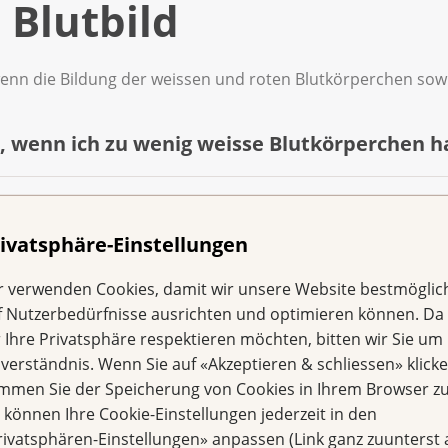
 Blutbild
n die Bildung der weissen und roten Blutkörperchen sowie 
, wenn ich zu wenig weisse Blutkörperchen h
, wenn ich zu wenig rote Blutkörperchen hab
n der Fachsprache «Leukozyten» genannt, sind für unsere 
ivatsphäre-Einstellungen
 der Körper die Krankheitserreger kaum bekämpfen.
 wenn ich zu wenig Blutplättchen habe?
er Fachsprache «Erythrozyten» genannt, transportieren den 
r verwenden Cookies, damit wir unsere Website bestmöglic
nfektion und informieren Sie Ihr Behandlungsteam über:
egt eine Blutarmut (Anämie) vor.
f Nutzerbedürfnisse ausrichten und optimieren können. Da
r Ihre Privatsphäre respektieren möchten, bitten wir Sie um 
hsprache «Thrombozyten» genannt, sind für die Blutgerinnu
 Schmerzen im Mund- und Rachenraum,
nverständnis. Wenn Sie auf «Akzeptieren & schliessen» klicke
der Symptome haben Betroffene?
Betroffene bei Verletzungen länger und stärker. Manchmal 
immen Sie der Speicherung von Cookies in Ihrem Browser zu
lauen Flecken. Trotz der geringen Anzahl von Thrombozyte
eim Urinlassen,
e können Ihre Cookie-Einstellungen jederzeit in den
er zu überwindende und belastende Müdigkeit. Sie hinterläs
rivatsphären-Einstellungen» anpassen (Link ganz zuunterst 
sten, Atemnot oder schmerzhaftes Atmen,