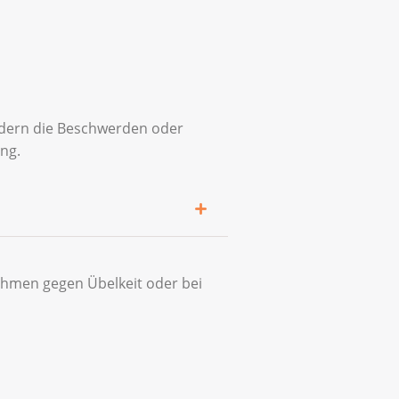
indern die Beschwerden oder
ung.
nahmen gegen Übelkeit oder bei
n.