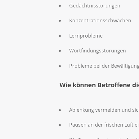
Gedächtnisstörungen
Was kann Ihnen helfen
Konzentrationsschwächen
Nutzen Sie die Tageszeit mi
Lernprobleme
Essen Sie, was Ihnen schmec
Wortfindungsstörungen
Versuchen Sie körperlich akt
und Geist aus.
Probleme bei der Bewältigung
Wie können Betroffene di
Ablenkung vermeiden und sich
Pausen an der frischen Luft e