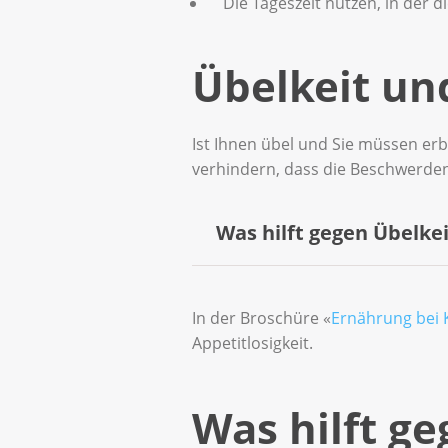
Die Tageszeit nutzen, in der 
Übelkeit un
Ist Ihnen übel und Sie müssen er
verhindern, dass die Beschwerden
Was hilft gegen Übelke
Nehmen Sie die Medikament
In der Broschüre «
Ernährung bei 
Appetitlosigkeit.
Medikamente, welche die 
Manchen Betroffenen helfe
Was hilft g
Entspannungsübungen, Akupu