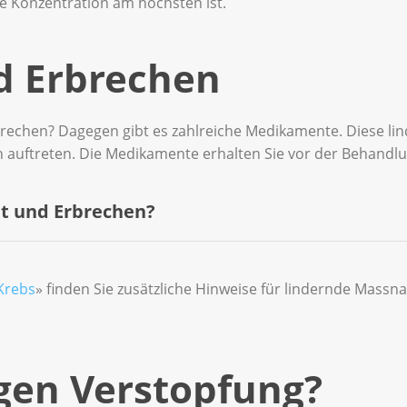
die Konzentration am höchsten ist.
d Erbrechen
brechen? Dagegen gibt es zahlreiche Medikamente. Diese l
 auftreten. Die Medikamente erhalten Sie vor der Behandl
it und Erbrechen?
e ein, bevor Ihnen schlecht wird.
Krebs
» finden Sie zusätzliche Hinweise für lindernde Mass
Magensäure hemmen, können helfen.
n auch Beruhigungsmittel.
egen Verstopfung?
nktur oder eine gezielte Akupressur können hilfreich sei