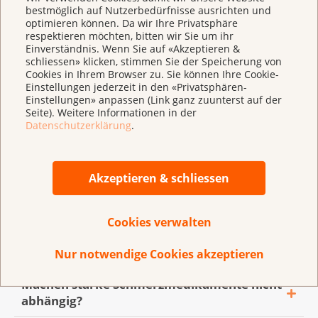
entspannende Mittel
bestmöglich auf Nutzerbedürfnisse ausrichten und
optimieren können. Da wir Ihre Privatsphäre
Nicht medikamentöse Schmerzbehandlung
respektieren möchten, bitten wir Sie um ihr
Einverständnis. Wenn Sie auf «Akzeptieren &
(Wickel, Lagerung, Entspannungstechniken, Musik
schliessen» klicken, stimmen Sie der Speicherung von
usw.)
Cookies in Ihrem Browser zu. Sie können Ihre Cookie-
Einstellungen jederzeit in den «Privatsphären-
Einstellungen» anpassen (Link ganz zuunterst auf der
Seite). Weitere Informationen in der
Was ist Schmerz und haben Schmerzen
Datenschutzerklärung
.
einen tieferen Sinn?
Was versteht man unter einer modernen
Schmerzen werden sehr unterschiedlich
Akzeptieren & schliessen
Schmerztherapie und wie werden
erlebt. Sie sind eine individuelle und
chronische Schmerzen behandelt?
subjektive Erfahrung. Schmerzen sind häufig
Cookies verwalten
der Grund, weshalb Betroffene medizinische
Welche Medikamente kommen für eine
Für die moderne Schmerztherapie hat die
Hilfe suchen. Akute Schmerzen erfüllen eine
Schmerztherapie in Frage?
Nur notwendige Cookies akzeptieren
Weltgesundheitsorganisation WHO klare
sinnvolle Aufgabe: Sie warnen vor drohender
Richtlinien aufgestellt:
Machen starke Schmerzmedikamente nicht
Gewebeschädigung oder zeigen eine
Es gibt Schmerzmittel mit den Wirkstoffen
abhängig?
drohende Krankheit an. Die Ärzte in der
Acetylsalicylsäure (Aspirin®, Alkacyl®),
Bis eine befriedigende Schmerzlinderung