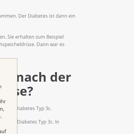
ommen. Der Diabetes ist dann ein
en. Sie erhalten zum Beispiel
chspeicheldrüse. Dann war es
 3c nach der
rüse?
h
ihr
sicher Diabetes Typ 3c.
n,
.
lleicht Diabetes Typ 3c. In
auf