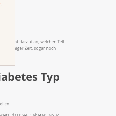
g
.
 Es kommt darauf an, welchen Teil
nach einiger Zeit, sogar noch
iabetes Typ
ellen.
eits, dass Sie Diabetes Typ 3c