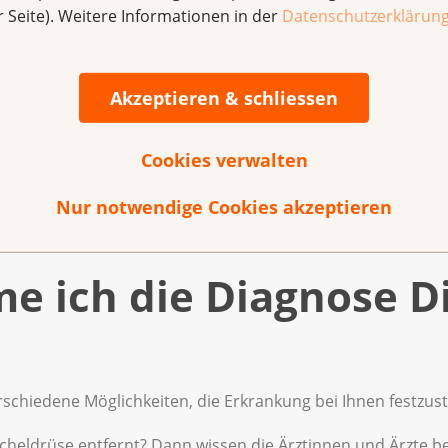
r Seite). Weitere Informationen in der
Datenschutzerklärun
ldrüse entfernt die Chirurgin oder der Chirurg?
Akzeptieren & schliessen
eicheldrüse nach der Operation?
Cookies verwalten
dass nur ein Teil der Menschen Diabetes Typ 3c entwickelt.
nische Team entfernt. Zudem ist es möglich, dass Sie erst 
Nur notwendige Cookies akzeptieren
kommen.
 ich die Diagnose D
schiedene Möglichkeiten, die Erkrankung bei Ihnen festzust
heldrüse entfernt? Dann wissen die Ärztinnen und Ärzte ber