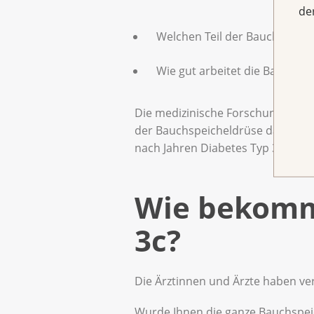
de
Welchen Teil der Bauchspeiche
Wie gut arbeitet die Bauchsp
Die medizinische Forschung sagt, 
der Bauchspeicheldrüse das medizi
nach Jahren Diabetes Typ 3c be
Wie bekomme
3c?
Die Ärztinnen und Ärzte haben ver
Wurde Ihnen die ganze Bauchspeic