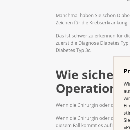
Manchmal haben Sie schon Diabet
Zeichen für die Krebserkrankung.
Das ist schwer zu erkennen für die
zuerst die Diagnose Diabetes Typ
Diabetes Typ 3c.
Wie sicher 
Pr
Operation a
Wi
au
wi
Wenn die Chirurgin oder der Chir
Ei
st
Wenn die Chirurgin oder der Chirur
Si
diesem Fall kommt es auf Folgend
«P