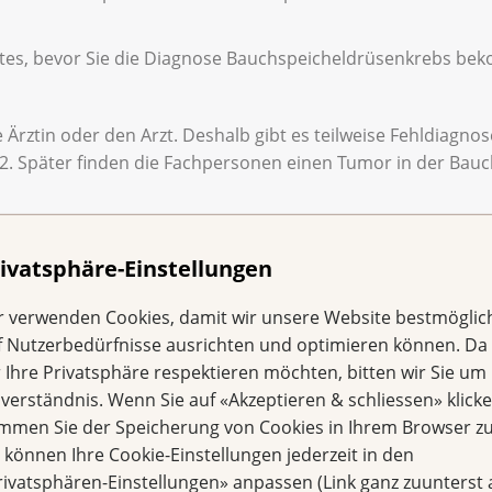
es, bevor Sie die Diagnose Bauchspeicheldrüsenkrebs bek
 Ärztin oder den Arzt. Deshalb gibt es teilweise Fehldiagnos
 2. Später finden die Fachpersonen einen Tumor in der Bau
habe ich Diabetes Typ
ivatsphäre-Einstellungen
n der Bauchspeicheld
r verwenden Cookies, damit wir unsere Website bestmöglic
f Nutzerbedürfnisse ausrichten und optimieren können. Da
r Ihre Privatsphäre respektieren möchten, bitten wir Sie um 
urg die ganze Bauchspeicheldrüse entfernt, dann haben Sie 
nverständnis. Wenn Sie auf «Akzeptieren & schliessen» klicke
immen Sie der Speicherung von Cookies in Ihrem Browser zu
g einen Teil der Bauchspeicheldrüse entfernt, haben Sie vie
e können Ihre Cookie-Einstellungen jederzeit in den
es an:
rivatsphären-Einstellungen» anpassen (Link ganz zuunterst 