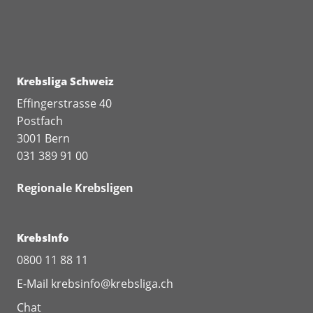
Schweiz flächendeckend eingeführt werden.
Mehr zur Krebs-Früherkennung
Wordings Krebsfrüherkennung
Krebsliga Schweiz
(
pdf
,
243 KB
)
Effingerstrasse 40
Postfach
3001 Bern
031 389 91 00
Regionale Krebsligen
KrebsInfo
0800 11 88 11
E-Mail
krebsinfo@krebsliga.ch
Chat