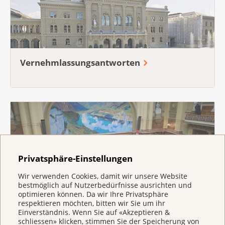
Mehr zum Recht auf onkologisches
Oncosuisse gezielt in den Bereichen
werden.
Vergessen
Früherkennung und Cancer Survivorship ein.
Mehr zu Palliative Care
Mehr zur Nationalen Strategie gegen
Krebs
Vernehmlassungs­antworten
Privatsphäre-Einstellungen
Wir verwenden Cookies, damit wir unsere Website
bestmöglich auf Nutzerbedürfnisse ausrichten und
optimieren können. Da wir Ihre Privatsphäre
Politische Geschäfte
respektieren möchten, bitten wir Sie um ihr
Einverständnis. Wenn Sie auf «Akzeptieren &
schliessen» klicken, stimmen Sie der Speicherung von