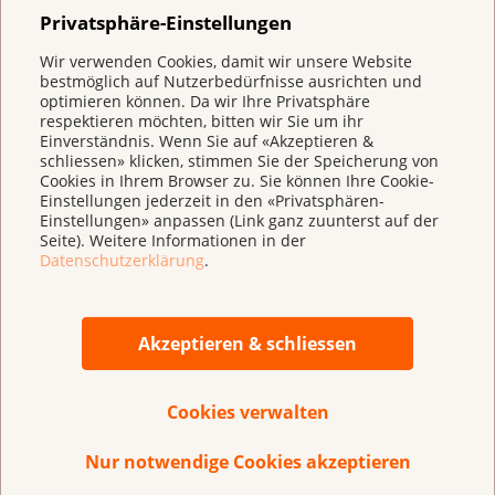
nacheinander
Privatsphäre-Einstellungen
Auch wasserfeste Produkte nach dem Baden oder
Wir verwenden Cookies, damit wir unsere Website
bestmöglich auf Nutzerbedürfnisse ausrichten und
Abreiben erneut auftragen
optimieren können. Da wir Ihre Privatsphäre
respektieren möchten, bitten wir Sie um ihr
Einverständnis. Wenn Sie auf «Akzeptieren &
schliessen» klicken, stimmen Sie der Speicherung von
Cookies in Ihrem Browser zu. Sie können Ihre Cookie-
Seien Sie ein Vorbild und schützen Sie auch sich
Einstellungen jederzeit in den «Privatsphären-
selber vor UV-Strahlen
Einstellungen» anpassen (Link ganz zuunterst auf der
Seite). Weitere Informationen in der
Datenschutzerklärung
.
Sonnenschutz-Projekte für Kinder
Akzeptieren & schliessen
Cookies verwalten
Nur notwendige Cookies akzeptieren