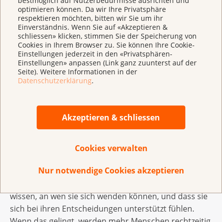
bestmöglich auf Nutzerbedürfnisse ausrichten und
mit dem, was Menschen wirklich brauchen. So können
optimieren können. Da wir Ihre Privatsphäre
wir konkrete Lücken erkennen und Verbesserungen
respektieren möchten, bitten wir Sie um ihr
entwickeln.
Einverständnis. Wenn Sie auf «Akzeptieren &
schliessen» klicken, stimmen Sie der Speicherung von
Cookies in Ihrem Browser zu. Sie können Ihre Cookie-
Was ist das Ziel Ihrer Forschung?
Einstellungen jederzeit in den «Privatsphären-
Wir wollen die Krebsprävention im Alltag verbessern.
Einstellungen» anpassen (Link ganz zuunterst auf der
Seite). Weitere Informationen in der
Gleichzeitig ist klar: Gesundheitsentscheidungen
Datenschutzerklärung
.
treffen immer die Menschen selbst. Die Aufgabe von
Forschung und Institutionen ist es, Orientierung zu
geben – mit guten, verständlichen und ehrlichen
Akzeptieren & schliessen
Informationen. Nur so können Menschen wirklich
selbstbestimmt entscheiden.
Cookies verwalten
Und was wünschen Sie sich für die Zukunft?
Nur notwendige Cookies akzeptieren
Ich wünsche mir, dass Prävention einfacher wird.
Dass Informationen klarer sind, dass Menschen
wissen, an wen sie sich wenden können, und dass sie
sich bei ihren Entscheidungen unterstützt fühlen.
Wenn das gelingt, werden mehr Menschen rechtzeitig