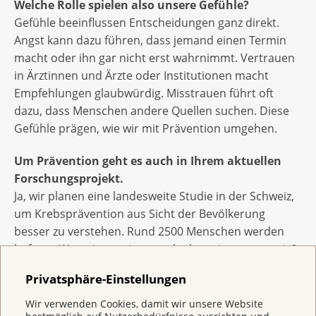
Welche Rolle spielen also unsere Gefühle?
Gefühle beeinflussen Entscheidungen ganz direkt.
Angst kann dazu führen, dass jemand einen Termin
macht oder ihn gar nicht erst wahrnimmt. Vertrauen
in Ärztinnen und Ärzte oder Institutionen macht
Empfehlungen glaubwürdig. Misstrauen führt oft
dazu, dass Menschen andere Quellen suchen. Diese
Gefühle prägen, wie wir mit Prävention umgehen.
Um Prävention geht es auch in Ihrem aktuellen
Forschungsprojekt.
Ja, wir planen eine landesweite Studie in der Schweiz,
um Krebsprävention aus Sicht der Bevölkerung
besser zu verstehen. Rund 2500 Menschen werden
befragt: Was wissen sie, was glauben sie, was tun sie?
Zusätzlich führen wir Interviews, um ihre Erfahrungen
Privatsphäre-Einstellungen
genauer zu verstehen. Ausserdem schauen wir uns
an, wie Institutionen informieren und vergleichen das
Wir verwenden Cookies, damit wir unsere Website