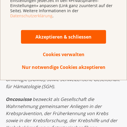
Einstellungen jederzeit in den «Privatsphären-
NSK
www.nsk-krebsstrategie.ch
verfügbar.
Einstellungen» anpassen (Link ganz zuunterst auf der
Seite). Weitere Informationen in der
Datenschutzerklärung
.
Oncosuisse
ist ein Zusammenschluss von sieben
Mitgliedern: Krebsliga Schweiz (KLS), Stiftung
Krebsforschung Schweiz (KFS), Schweizerische
Akzeptieren & schliessen
Arbeitsgemeinschaft für Klinische Krebsforschung
(SAKK), Schweizerische Pädiatrische Onkologie
Cookies verwalten
Gruppe (SPOG), National Institute for Cancer
Epidemiology and Registration (NICER),
Nur notwendige Cookies akzeptieren
Schweizerische Gesellschaft für Medizinische
Onkologie (SGMO), sowie Schweizerische Gesellschaft
für Hämatologie (SGH).
Oncosuisse
bezweckt als Gesellschaft die
Wahrnehmung gemeinsamer Anliegen in der
Krebsprävention, der Früherkennung von Krebs
sowie in der Krebsforschung, der Krebshilfe und der