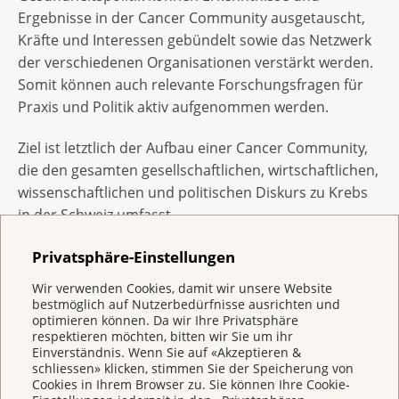
Ergebnisse in der Cancer Community ausgetauscht,
Kräfte und Interessen gebündelt sowie das Netzwerk
der verschiedenen Organisationen verstärkt werden.
Somit können auch relevante Forschungsfragen für
Praxis und Politik aktiv aufgenommen werden.
Ziel ist letztlich der Aufbau einer Cancer Community,
die den gesamten gesellschaftlichen, wirtschaftlichen,
wissenschaftlichen und politischen Diskurs zu Krebs
in der Schweiz umfasst.
Die bisherigen NSK-Projekte werden unter der neuen
Privatsphäre-Einstellungen
Co-Projektleitung von Dr. Catherine Gasser und Dr.
Wir verwenden Cookies, damit wir unsere Website
Michael Röthlisberger künftig noch enger mit
bestmöglich auf Nutzerbedürfnisse ausrichten und
optimieren können. Da wir Ihre Privatsphäre
weiteren nationalen Gesundheitsstrategien
respektieren möchten, bitten wir Sie um ihr
abgestimmt, weiterentwickelt und ergänzt werden.
Einverständnis. Wenn Sie auf «Akzeptieren &
schliessen» klicken, stimmen Sie der Speicherung von
Der vollständige Bericht ist auf der Homepage der
Cookies in Ihrem Browser zu. Sie können Ihre Cookie-