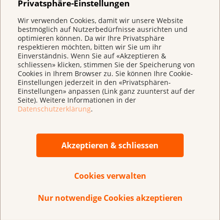
Privatsphäre-Einstellungen
Die Ergebnisse der Datenerhebung im PINK CUBE
Wir verwenden Cookies, damit wir unsere Website
(2022–2025) zeigen die Bedeutung der Aufklärung und
bestmöglich auf Nutzerbedürfnisse ausrichten und
optimieren können. Da wir Ihre Privatsphäre
des niederschwelligen Zugangs zu
respektieren möchten, bitten wir Sie um ihr
qualitätsgesicherten Programmen. In der
Einverständnis. Wenn Sie auf «Akzeptieren &
Bevölkerung fehlt es an Wissen: 8 von 10 Frauen
schliessen» klicken, stimmen Sie der Speicherung von
Cookies in Ihrem Browser zu. Sie können Ihre Cookie-
fühlen sich zwar informiert, gleichzeitig gaben 31%
Einstellungen jederzeit in den «Privatsphären-
der Frauen an, auf regelmässige
Einstellungen» anpassen (Link ganz zuunterst auf der
Seite). Weitere Informationen in der
Vorsorgeuntersuchungen zu verzichten und 55%
Datenschutzerklärung
.
tasten ihre Brust nicht regelmässig ab. Bei insgesamt
1’650 Brustuntersuchungen im PINK CUBE wurden
117 verdächtige Befunde festgestellt, bei denen eine
Akzeptieren & schliessen
weiterführende Abklärung empfohlen wurde. Bei 5
Frauen wurde aufgrund des Besuchs im PINK CUBE
2025 eine Krebsdiagnose bestätigt und behandelt.
Cookies verwalten
Nur notwendige Cookies akzeptieren