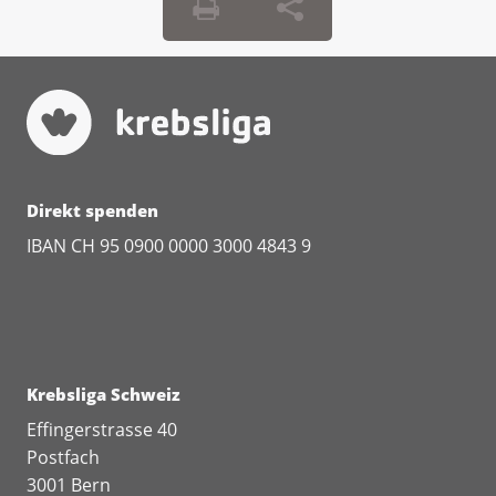
selbst entscheiden können. Diese
Person darf dann beispielsweise
Diese Broschüre ist Teil der Vorsorgemappe.
Verträge für Sie unterschreiben.
Diese können Sie hier bestellen.
Diese Broschüre ist Teil der Vorsorgemappe.
Diese können Sie hier bestellen.
Direkt spenden
IBAN CH 95 0900 0000 3000 4843 9
Krebsliga Schweiz
Effingerstrasse 40
Postfach
3001 Bern