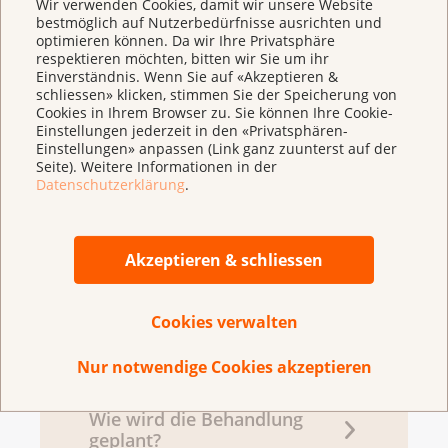
Wir verwenden Cookies, damit wir unsere Website
Leitlinienprogramm Onkologie (Deutsche
bestmöglich auf Nutzerbedürfnisse ausrichten und
optimieren können. Da wir Ihre Privatsphäre
Was ist die
Krebsgesellschaft, Deutsche Krebshilfe,
respektieren möchten, bitten wir Sie um ihr
Bauchspeicheldrüse?
AWMF) (September 2024). S3-Leitlinie zum
Einverständnis. Wenn Sie auf «Akzeptieren &
exokrinen Pankreaskarzinom.
schliessen» klicken, stimmen Sie der Speicherung von
Cookies in Ihrem Browser zu. Sie können Ihre Cookie-
Langversion 2.0.
Einstellungen jederzeit in den «Privatsphären-
https://www.leitlinienprogramm-
Einstellungen» anpassen (Link ganz zuunterst auf der
Was ist
Seite). Weitere Informationen in der
onkologie.de/leitlinien/pankreaskarzinom/
Bauchspeicheldrüsenkrebs?
Datenschutzerklärung
.
Akzeptieren & schliessen
Welche Untersuchungen
führen zur Diagnose
Bauchspeicheldrüsenkrebs?
Cookies verwalten
Nur notwendige Cookies akzeptieren
Wie wird die Behandlung
geplant?