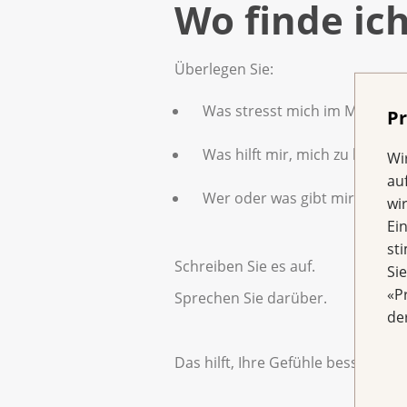
Wo finde ich
Überlegen Sie:
Was stresst mich im Moment
Pr
Was hilft mir, mich zu beruhi
Wi
au
Wer oder was gibt mir Kraft?
wi
Ei
st
Schreiben Sie es auf.
Si
«P
Sprechen Sie darüber.
de
Das hilft, Ihre Gefühle besser zu 