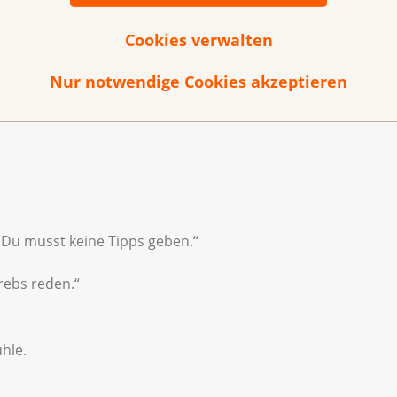
 sprechen
Cookies verwalten
 Dinge, die wehtun oder verunsichern.
Nur notwendige Cookies akzeptieren
 nicht, was Sie brauchen.
 Du musst keine Tipps geben.“
rebs reden.“
hle.