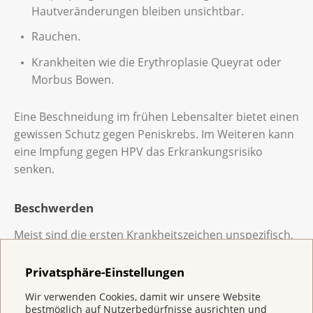
Hautveränderungen bleiben unsichtbar.
Rauchen.
Krankheiten wie die Erythroplasie Queyrat oder
Morbus Bowen.
Eine Beschneidung im frühen Lebensalter bietet einen
gewissen Schutz gegen Peniskrebs. Im Weiteren kann
eine Impfung gegen HPV das Erkrankungsrisiko
senken.
Beschwerden
Meist sind die ersten Krankheitszeichen unspezifisch,
zum Beispiel mit Verhärtung oder Schwellung an der
Eichel oder Vorhaut. Oft verursacht Peniskrebs erst in
Privatsphäre-Einstellungen
fortgeschrittenem Stadium Beschwerden. Folgende
Wir verwenden Cookies, damit wir unsere Website
sind typisch:
bestmöglich auf Nutzerbedürfnisse ausrichten und