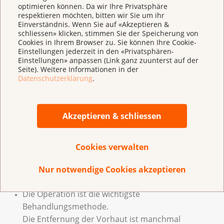
optimieren können. Da wir Ihre Privatsphäre
Blumenkohlartige Hautveränderungen an der
respektieren möchten, bitten wir Sie um ihr
Einverständnis. Wenn Sie auf «Akzeptieren &
Eichel
schliessen» klicken, stimmen Sie der Speicherung von
Cookies in Ihrem Browser zu. Sie können Ihre Cookie-
Ausfluss
Einstellungen jederzeit in den «Privatsphären-
Einstellungen» anpassen (Link ganz zuunterst auf der
Blutungen
Seite). Weitere Informationen in der
Datenschutzerklärung
.
Diagnose
Akzeptieren & schliessen
Die Diagnose wird unter anderem durch
Computertomografie, Positronen-Emissions-
Tomografie gestellt.
Cookies verwalten
Nur notwendige Cookies akzeptieren
Therapie
Die Operation ist die wichtigste
Behandlungsmethode.
Die Entfernung der Vorhaut ist manchmal