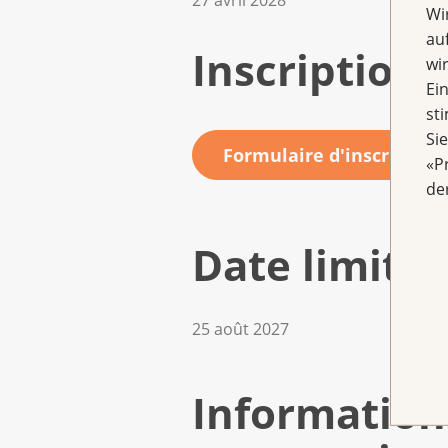
27 avril 2028
Wi
au
Inscription
wi
Ei
st
Si
Formulaire d'inscription
«P
de
Date limite 
25 août 2027
Information