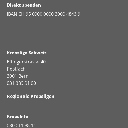
Direkt spenden
IBAN CH 95 0900 0000 3000 4843 9
www.krebsliga.ch/datenschutz
www.krebsliga.ch/agb
Datenschutzerklärung Userlike
Krebsliga Schweiz
Effingerstrasse 40
Postfach
3001 Bern
031 389 91 00
Regionale Krebsligen
KrebsInfo
0800 11 88 11