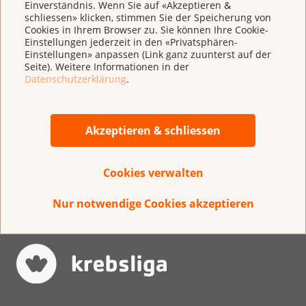
Einverständnis. Wenn Sie auf «Akzeptieren &
schliessen» klicken, stimmen Sie der Speicherung von
Cookies in Ihrem Browser zu. Sie können Ihre Cookie-
Weitere Informationen
Einstellungen jederzeit in den «Privatsphären-
Einstellungen» anpassen (Link ganz zuunterst auf der
Informationen über Krebs für Jugendliche
Seite). Weitere Informationen in der
Datenschutzerklärung
.
Über KrebsInfo
Akzeptieren & schliessen
Datenschutzhinweis
Wir verwenden Ihre Daten nur, um Sie rund
Cookies verwalten
um das Thema Krebs zu beraten. Bitte
beachten Sie, dass Sie mit dem Start der
Nur notwendige Cookies akzeptieren
Chatberatung unsere
Datenschutzbestimmungen, unsere AGB
sowie die Datenschutzbestimmungen von
Userlike zur Kenntnis nehmen. Detaillierte
Informationen zum Umgang mit Ihren
Personendaten erhalten Sie unter: