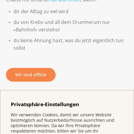
dir der Alltag zu viel wird
du von Krebs und all dem Drumherum nur
«Bahnhof» verstehst
du keine Ahnung hast, was du jetzt eigentlich tun
sollst
Wir sind offline
Gemeinsam finden wir Lösungen. Telefonisch
Privatsphäre-Einstellungen
erreichst du uns unter
0800 11 88 11
oder per Mail an
krebsinfo@krebsliga.ch
​​​​​​​.
Wir verwenden Cookies, damit wir unsere Website
bestmöglich auf Nutzerbedürfnisse ausrichten und
optimieren können. Da wir Ihre Privatsphäre
respektieren möchten, bitten wir Sie um ihr