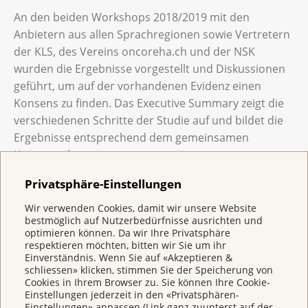
An den beiden Workshops 2018/2019 mit den
Anbietern aus allen Sprachregionen sowie Vertretern
der KLS, des Vereins oncoreha.ch und der NSK
wurden die Ergebnisse vorgestellt und Diskussionen
geführt, um auf der vorhandenen Evidenz einen
Konsens zu finden. Das Executive Summary zeigt die
verschiedenen Schritte der Studie auf und bildet die
Ergebnisse entsprechend dem gemeinsamen
Konsens ab.
Privatsphäre-Einstellungen
Schlussbericht Nationale Studie Onkoreha
(Englisch)
(
pdf
,
13 MB
)
Wir verwenden Cookies, damit wir unsere Website
bestmöglich auf Nutzerbedürfnisse ausrichten und
Executive Summary Nationale Studie
optimieren können. Da wir Ihre Privatsphäre
respektieren möchten, bitten wir Sie um ihr
Onkoreha
(
pdf
,
156 KB
)
Einverständnis. Wenn Sie auf «Akzeptieren &
schliessen» klicken, stimmen Sie der Speicherung von
Zusammenstellung Ergebnisse Nationaler
Cookies in Ihrem Browser zu. Sie können Ihre Cookie-
Workshop Onkoreha
(
pdf
,
117 KB
)
Einstellungen jederzeit in den «Privatsphären-
Einstellungen» anpassen (Link ganz zuunterst auf der