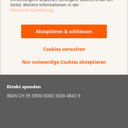
Seite). Weitere Informationen in der
Interview zur Nationalen Studie mit Beate
Datenschutzerklärung
.
Schneider
Akzeptieren & schliessen
Cookies verwalten
Nur notwendige Cookies akzeptieren
Direkt spenden
IBAN CH 95 0900 0000 3000 4843 9