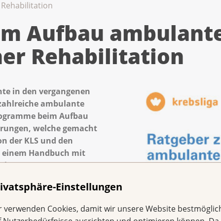
Rehabilitation
um Aufbau ambulant
er Rehabilitation
nnte in den vergangenen
 zahlreiche ambulante
programme beim Aufbau
ahrungen, welche gemacht
n der KLS und den
n einem Handbuch mit
ools zusammengetragen
ivatsphäre-Einstellungen
Handbuchs ist der «Ratgeber
r verwenden Cookies, damit wir unsere Website bestmöglic
scher
f Nutzerbedürfnisse ausrichten und optimieren können. Da