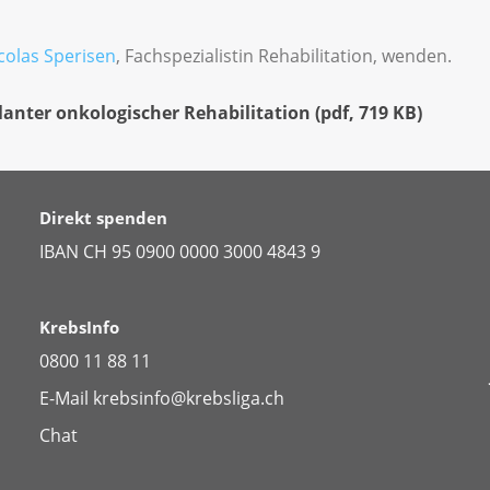
colas Sperisen
, Fachspezialistin Rehabilitation, wenden.
nter onkologischer Rehabilitation
(
pdf
,
719 KB
)
Direkt spenden
IBAN CH 95 0900 0000 3000 4843 9
KrebsInfo
0800 11 88 11
E-Mail
krebsinfo@krebsliga.ch
Chat