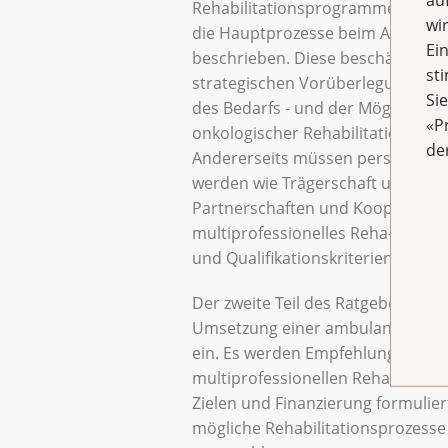
Rehabilitationsprogramme». Auf 
wi
die Hauptprozesse beim Aufbau 
Ei
beschrieben. Diese beschäftigen s
st
strategischen Vorüberlegungen w
Si
des Bedarfs - und der Möglichkei
«P
onkologischer Rehabilitation) am 
de
Andererseits müssen personelle F
werden wie Trägerschaft und medi
Partnerschaften und Kooperation
multiprofessionelles Reha-Team.
und Qualifikationskriterien werd
Der zweite Teil des Ratgebers geht
Umsetzung einer ambulanten onko
ein. Es werden Empfehlungen für 
multiprofessionellen Rehabilitatio
Zielen und Finanzierung formulier
mögliche Rehabilitationsprozess