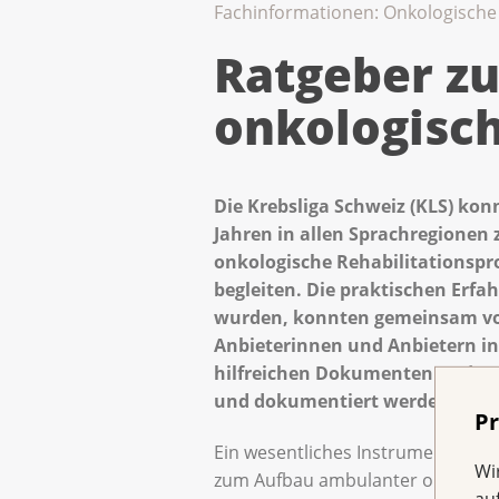
Fachinformationen: Onkologische 
Ratgeber z
onkologisch
Die Krebsliga Schweiz (KLS) ko
Jahren in allen Sprachregionen
onkologische Rehabilitations
begleiten. Die praktischen Erf
wurden, konnten gemeinsam vo
Anbieterinnen und Anbietern i
hilfreichen Dokumenten und T
und dokumentiert werden.
Pr
Ein wesentliches Instrument des 
Wi
zum Aufbau ambulanter onkologi
au