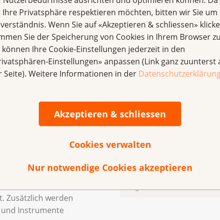
übersichtliche Weise werden
r Ihre Privatsphäre respektieren möchten, bitten wir Sie um 
solcher Programme
nverständnis. Wenn Sie auf «Akzeptieren & schliessen» klicke
ich einerseits mit
immen Sie der Speicherung von Cookies in Ihrem Browser zu
ie der Analyse und Klärung
e können Ihre Cookie-Einstellungen jederzeit in den
ten (von ambulanter
rivatsphären-Einstellungen» anpassen (Link ganz zuunterst 
jeweiligen Standort.
r Seite). Weitere Informationen in der
Datenschutzerklärun
ragestellungen geklärt
zinische Leitung,
en, Reha-Koordination und
Akzeptieren & schliessen
 Auch für die Programmform
en Hinweise gegeben.
Cookies verwalten
 auf die konkrete
logischen Rehabilitation
Nur notwendige Cookies akzeptieren
die Planung der
n inkl. Assessment, Inhalten,
Ratgeber zum Aufbau ambulanter o
t. Zusätzlich werden
e und Instrumente