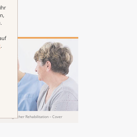
ihr
n,
.
auf
g
.
nkologischer Rehabilitation – Cover