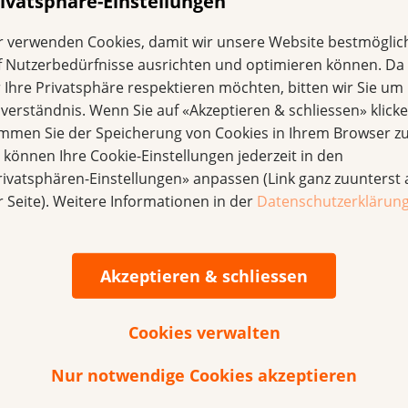
ivatsphäre-Einstellungen
erten kontrolliert wird.
r verwenden Cookies, damit wir unsere Website bestmöglic
e Qualität dank eind
f Nutzerbedürfnisse ausrichten und optimieren können. Da
r Ihre Privatsphäre respektieren möchten, bitten wir Sie um 
terien
nverständnis. Wenn Sie auf «Akzeptieren & schliessen» klicke
immen Sie der Speicherung von Cookies in Ihrem Browser zu
e können Ihre Cookie-Einstellungen jederzeit in den
eiz und der
Schweizerischen Gesellschaft für Senologie
zu er
rivatsphären-Einstellungen» anpassen (Link ganz zuunterst 
n. Wichtige Bedingungen sind zum Beispiel:
r Seite). Weitere Informationen in der
Datenschutzerklärun
 einer Konferenz (= Tumorboard), an der alle Experten und 
ntlich sind.
Akzeptieren & schliessen
in interdisziplinäres Team, dem Fachärzte und -ärztinnen,
Cookies verwalten
s Teams: Mindestens 100 Brustkrebspatientinnen (bzw. 3 Jahr
Nur notwendige Cookies akzeptieren
ntrum jährlich betreuen und die einzelnen Fachvertreter m
sen.