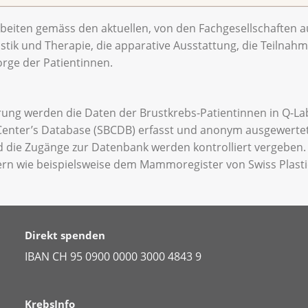
Arbeiten gemäss den aktuellen, von den Fachgesellschaften 
stik und Therapie, die apparative Ausstattung, die Teilnahm
rge der Patientinnen.
ung werden die Daten der Brustkrebs-Patientinnen in Q-Labe
t Center’s Database (SBCDB) erfasst und anonym ausgewerte
 die Zugänge zur Datenbank werden kontrolliert vergeben
tern wie beispielsweise dem Mammoregister von Swiss Plasti
Direkt spenden
IBAN CH 95 0900 0000 3000 4843 9
KrebsInfo