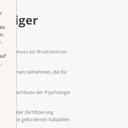
h
eutiger
ihr
n,
.
langen, muss ein Brustzentrum
auf
g
.
Expertinnen teilnehmen, die für
 sowie Fachleute der Psychologie
e nach der Zertifizierung
üssen die geforderten Fallzahlen