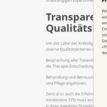
Pr
unabhängigen Expertinnen und Exp
Wi
Transparent
au
wi
Qualitätskri
Ei
st
Si
Um das Label der Krebsliga Schw
«P
diverse Qualitätskriterien erfülle
de
Besprechung aller Patientinnen in
die Therapie-Entscheidungen wese
Behandlung und Betreuung durch e
und Pflege angehören.
Zentral ist auch die Erfahrung de
mindestens 125) muss ein Brustze
in ihrer jeweiligen Disziplin aufwei