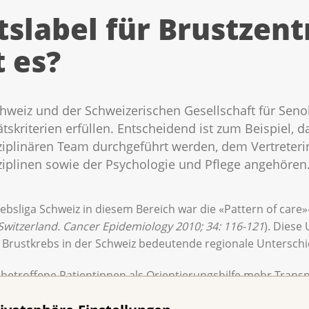
tslabel für Brustzent
 es?
hweiz und der Schweizerischen Gesellschaft für Seno
tskriterien erfüllen. Entscheidend ist zum Beispiel,
ziplinären Team durchgeführt werden, dem Vertreteri
ziplinen sowie der Psychologie und Pflege angehören
bsliga Schweiz in diesem Bereich war die «Pattern of care»-
 Switzerland. Cancer Epidemiology 2010; 34: 116-121
). Diese
 Brustkrebs in der Schweiz bedeutende regionale Unterschi
 betroffene Patientinnen als Orientierungshilfe mehr Transp
nforderungen in der Behandlung und Betreuung erfüllt, und 