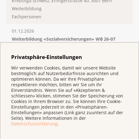
Krebsliga Schweiz, Effingerstrasse 40, 3001 Bern
Weiterbildung
Fachpersonen
01.12.2026
Weiterbildung «Sozialversicherungen» WB 26-07
Karl der Grosse, Kirchgasse 14, 8001 Zürich
Weiterbildung
Privatsphäre-Einstellungen
Fachpersonen
Wir verwenden Cookies, damit wir unsere Website
bestmöglich auf Nutzerbedürfnisse ausrichten und
optimieren können. Da wir Ihre Privatsphäre
respektieren möchten, bitten wir Sie um ihr
Kosten
Einverständnis. Wenn Sie auf «Akzeptieren &
schliessen» klicken, stimmen Sie der Speicherung von
Cookies in Ihrem Browser zu. Sie können Ihre Cookie-
CHF 350.–
Einstellungen jederzeit in den «Privatsphären-
Für Mitarbeitende der Krebsliga gelten Sondertarife.
Einstellungen» anpassen (Link ganz zuunterst auf der
Bitte kontaktieren Sie
weiterbildung@krebsliga.ch.
Seite). Weitere Informationen in der
Datenschutzerklärung
.
Bei Abmeldung / Nichterscheinen werden Gebühren