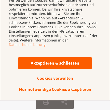
Wir verwenden Cookies, damit wir unsere Website
bestmöglich auf Nutzerbedürfnisse ausrichten und
optimieren können. Da wir Ihre Privatsphäre
respektieren möchten, bitten wir Sie um ihr
Einverständnis. Wenn Sie auf «Akzeptieren &
schliessen» klicken, stimmen Sie der Speicherung von
Fast alle Schweizer Krankenversicherer nutzen das
Cookies in Ihrem Browser zu. Sie können Ihre Cookie-
EMR-Qualitätslabel als Entscheidungsgrundlage
Einstellungen jederzeit in den «Privatsphären-
für die Vergütung von Leistungen im gesamten
Einstellungen» anpassen (Link ganz zuunterst auf der
Seite). Weitere Informationen in der
Bereich der Komplementär- und Alternativmedizin.
Datenschutzerklärung
.
Bitte klären Sie jedoch vor Beginn einer
Behandlung bei Ihrem Versicherer ab, ob und in
welcher Höhe die Kosten dafür übernommen
werden.
Akzeptieren & schliessen
Cookies verwalten
Nur notwendige Cookies akzeptieren