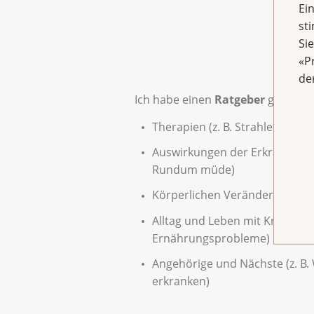
Ei
st
Si
«P
de
Ich habe einen
Ratgeber
gelesen 
Therapien (z. B. Strahlentherap
Auswirkungen der Erkrankung u
Rundum müde)
Körperlichen Veränderungen (z
Alltag und Leben mit Krebs (z. B
Ernährungsprobleme)
Angehörige und Nächste (z. B.
erkranken)