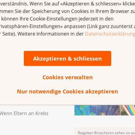
nverständnis. Wenn Sie auf «Akzeptieren & schliessen» klicke
immen Sie der Speicherung von Cookies in Ihrem Browser zu
Broschüren zu Krebsarten sehen 
e können Ihre Cookie-Einstellungen jederzeit in den
rivatsphären-Einstellungen» anpassen (Link ganz zuunterst 
r Seite). Weitere Informationen in der
Datenschutzerklärun
zu
ie)
Akzeptieren & schliessen
nd der Therapien (z. B.
Cookies verwalten
. B. Urostomie)
Nur notwendige Cookies akzeptieren
. Sexualität,
 Wenn Eltern an Krebs
Ratgeber-Broschüren sehen so au