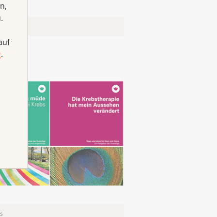
n,
.
so aus
auf
g
.
s