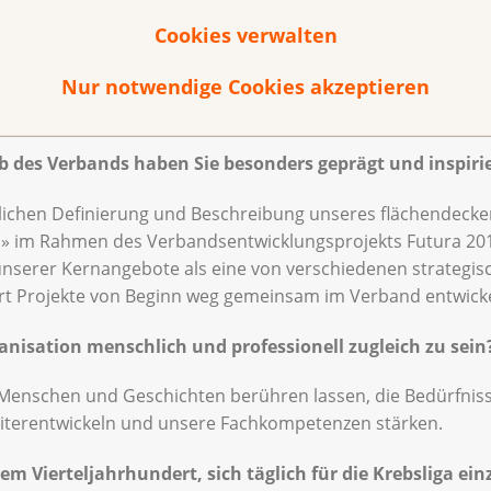
Der Palliative Brückendienst – ein mobiler spezialisierter P
st heute in der palliativen Versorgung in der Ostschweiz n
Cookies verwalten
te Finanzierung, verfügen wir heute über drei kantonale 
Nur notwendige Cookies akzeptieren
Und mit dem Aufbau der Fachstelle Cancer Survivorship ste
enden im Fokus.
 des Verbands haben Sie besonders geprägt und inspirie
eitlichen Definierung und Beschreibung unseres flächende
a» im Rahmen des Verbandsentwicklungsprojekts Futura 201
serer Kernangebote als eine von verschiedenen strategisc
 Projekte von Beginn weg gemeinsam im Verband entwickelt
ganisation menschlich und professionell zugleich zu sein
Menschen und Geschichten berühren lassen, die Bedürfniss
eiterentwickeln und unsere Fachkompetenzen stärken.
em Vierteljahrhundert, sich täglich für die Krebsliga ei