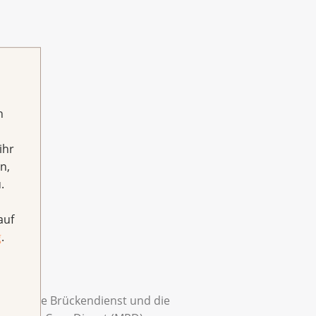
h
ihr
n,
.
auf
g
.
alliative Brückendienst und die