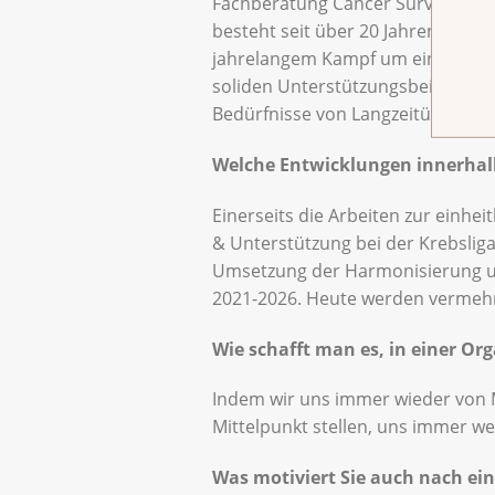
Fachberatung Cancer Survivorship. 
besteht seit über 20 Jahren und i
jahrelangem Kampf um eine gerech
soliden Unterstützungsbeiträgen. 
Bedürfnisse von Langzeitüberleb
Welche Entwicklungen innerhalb
Einerseits die Arbeiten zur einh
& Unterstützung bei der Krebslig
Umsetzung der Harmonisierung un
2021-2026. Heute werden vermehrt
Wie schafft man es, in einer Or
Indem wir uns immer wieder von 
Mittelpunkt stellen, uns immer w
Was motiviert Sie auch nach ein