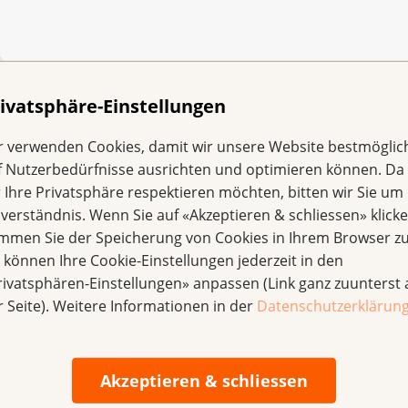
ivatsphäre-Einstellungen
r verwenden Cookies, damit wir unsere Website bestmöglic
f Nutzerbedürfnisse ausrichten und optimieren können. Da
r Ihre Privatsphäre respektieren möchten, bitten wir Sie um 
nverständnis. Wenn Sie auf «Akzeptieren & schliessen» klicke
immen Sie der Speicherung von Cookies in Ihrem Browser zu
e können Ihre Cookie-Einstellungen jederzeit in den
a Ostschweiz
rivatsphären-Einstellungen» anpassen (Link ganz zuunterst 
r Seite). Weitere Informationen in der
Datenschutzerklärun
espürt haben: Jetzt bewegen wir etwas?
Akzeptieren & schliessen
tturm-Projekte der Krebsliga Ostschweiz in den Sinn: der P