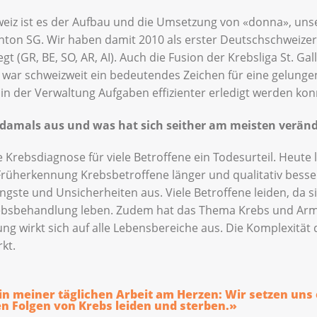
weiz ist es der Aufbau und die Umsetzung von «donna», uns
n SG. Wir haben damit 2010 als erster Deutschschweizer
 (GR, BE, SO, AR, AI). Auch die Fusion der Krebsliga St. Gal
2 war schweizweit ein bedeutendes Zeichen für eine gelunge
in der Verwaltung Aufgaben effizienter erledigt werden kon
a damals aus und was hat sich seither am meisten verän
 Krebsdiagnose für viele Betroffene ein Todesurteil. Heute
rüherkennung Krebsbetroffene länger und qualitativ besser
gste und Unsicherheiten aus. Viele Betroffene leiden, da s
ebsbehandlung leben. Zudem hat das Thema Krebs und Armut
wirkt sich auf alle Lebensbereiche aus. Die Komplexität d
rkt.
in meiner täglichen Arbeit am Herzen: Wir setzen uns e
 Folgen von Krebs leiden und sterben.»