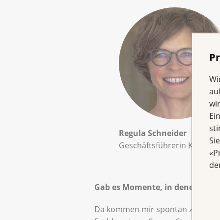
Pr
Wi
au
wi
Ei
st
Regula Schneider
Si
Geschäftsführerin Krebslig
«P
de
Gab es Momente, in denen Sie g
Da kommen mir spontan zwei Leuch