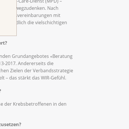
alliative-Care-Dienst (MPD) –
icht mehr wegzudenken. Nach
Leistungsvereinbarungen mit
hen endlich die vielschichtigen
rt?
ckenden Grundangebotes «Beratung
3-2017. Andererseits die
hen Zielen der Verbandsstrategie
 – das stärkt das WIR-Gefühl.
?
e der Krebsbetroffenen in den
nzusetzen?