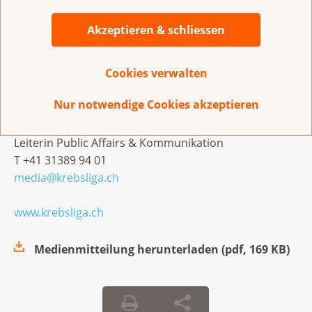
Schweiz Zugang zu qualitätsgesicherten
Früherkennungsprogrammen haben
Akzeptieren & schliessen
Cookies verwalten
Medienkontakt
Nur notwendige Cookies akzeptieren
Krebsliga Schweiz
Stefanie de Borba
Leiterin Public Affairs & Kommunikation
T +41 31389 94 01
media@krebsliga.ch
www.krebsliga.ch
Medienmitteilung herunterladen
(
pdf
,
169 KB
)