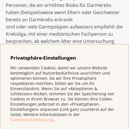
Personen, die ein erhöhtes Risiko für Darmkrebs
haben (beispielsweise wenn Eltern oder Geschwister
bereits an Darmkrebs erkrankt
sind oder viele Darmpolypen aufweisen) empfiehlt die
Krebsliga, mit einer medizinischen Fachperson zu
besprechen, ab welchem Alter eine Untersuchung
ratsam ist. Menschen mit Symptomen wie Blut im
Stuhl, verändertem Stuhlgang und ungewolltem
Privatsphäre-Einstellungen
Gewichtsverlust sollten diese mit der Hausärztin oder
Wir verwenden Cookies, damit wir unsere Website
dem Hausarzt besprechen.
bestmöglich auf Nutzerbedürfnisse ausrichten und
optimieren können. Da wir Ihre Privatsphäre
respektieren möchten, bitten wir Sie um ihr
Einverständnis. Wenn Sie auf «Akzeptieren &
Weitere Informationen
schliessen» klicken, stimmen Sie der Speicherung von
Cookies in Ihrem Browser zu. Sie können Ihre Cookie-
Einstellungen jederzeit in den «Privatsphären-
Früherkennung von Darmkrebs
Einstellungen» anpassen (Link ganz zuunterst auf der
Seite). Weitere Informationen in der
Datenschutzerklärung
.
Politische Forderung, dass alle Menschen in der