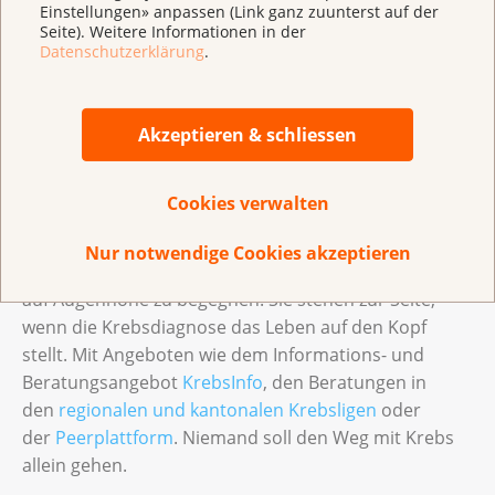
Einstellungen» anpassen (Link ganz zuunterst auf der
Seite). Weitere Informationen in der
Datenschutzerklärung
.
Hilfe, die über die medizinische
Behandlung hinausgeht
Die Krebsliga arbeitet dort, wo Menschen
Akzeptieren & schliessen
Unterstützung brauchen und die Versorgung Lücken
zeigt: Die Fachpersonen der Krebsliga informieren
Cookies verwalten
und beraten bei psychoonkologischen, sozialen,
rechtlichen und finanziellen Fragen rund um Krebs.
Nur notwendige Cookies akzeptieren
Sie nehmen sich Zeit, Betroffenen und Angehörigen
auf Augenhöhe zu begegnen. Sie stehen zur Seite,
wenn die Krebsdiagnose das Leben auf den Kopf
stellt. Mit Angeboten wie dem Informations- und
Beratungsangebot
KrebsInfo
, den Beratungen in
den
regionalen und kantonalen Krebsligen
oder
der
Peerplattform
. Niemand soll den Weg mit Krebs
allein gehen.