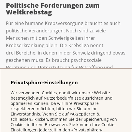
Politische Forderungen zum
Weltkrebstag
Für eine humane Krebsversorgung braucht es auch
politische Veränderungen. Noch sind zu viele
Menschen mit den Schwierigkeiten ihrer
Krebserkrankung allein. Die Krebsliga nennt
drei Bereiche, in denen in der Schweiz dringend etwas
geschehen muss. Es braucht psychosoziale
Beratung und Unterstützung für Betroffene und
Angehörige, koordinierte Programme für Cancer
Privatsphäre-Einstellungen
Survivors sowie eine bessere Finanzierung
der Palliative Care. Am Weltkrebstag am 4. Februar
Wir verwenden Cookies, damit wir unsere Website
2026 startet die Krebsliga in der ganzen Schweiz eine
bestmöglich auf Nutzerbedürfnisse ausrichten und
optimieren können. Da wir Ihre Privatsphäre
Kampagne. Sie zeigt Betroffene, die genau mit diesen
respektieren möchten, bitten wir Sie um ihr
Themen konfrontiert sind. Damit macht sie die
Einverständnis. Wenn Sie auf «Akzeptieren &
Realität von echten Menschen mit echten
schliessen» klicken, stimmen Sie der Speicherung von
Cookies in Ihrem Browser zu. Sie können Ihre Cookie-
Emotionen öffentlich sichtbar.
Einstellungen jederzeit in den «Privatsphären-