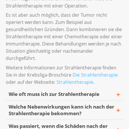
wie schwer die verursachten Schäden
Nase und Mund nämlich nicht mehr mit den
Strahlentherapie mit einer Operation.
sind.
Lungen verbunden.
Es ist aber auch möglich, dass der Tumor nicht
Weitere Informationen hierzu finden Sie in
operiert werden kann. Zum Beispiel aus
Die Ärztinnen und Ärzte werden Ihnen
der Broschüre
Leben ohne Kehlkopf
.
gesundheitlichen Gründen. Dann kombinieren sie die
erklären, welche Optionen für Sie infrage
Strahlentherapie mit einer Chemotherapie oder einer
kommen.
Immuntherapie. Diese Behandlungen werden je nach
Die chirurgische Rekonstruktion ist wichtig,
Situation gleichzeitig oder nacheinander
um
durchgeführt.
Weitere Informationen zur Strahlentherapie finden
Ihre Lebensqualität zu verbessern.
Sie in der Krebsliga-Broschüre
Die Strahlentherapie
Ihnen die Rückkehr zu Ihren täglichen
oder auf der Webseite:
Strahlentherapie
.
Aktivitäten zu ermöglichen.
Wie oft muss ich zur Strahlentherapie
Welche Nebenwirkungen kann ich nach der
Wie häufig Sie zur Strahlentherapie müssen,
Strahlentherapie bekommen?
hängt davon ab,
Was passiert, wenn die Schäden nach der
welche Art von Krebs Sie haben.
Die häufigsten Nebenwirkungen, die nach