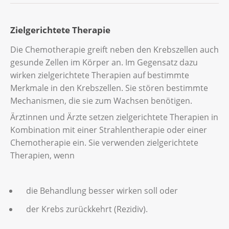
finden alle ein, zwei oder drei Wochen statt.
Eine Chemotherapie kann Nebenwirkungen
Die Dauer und der Abstand zwischen den
Zielgerichtete Therapie
verursachen. Wie intensiv diese sind oder
Zyklen der Chemotherapie hängen ab von
wie lange sie dauern, ist von Person zu
Die Chemotherapie greift neben den Krebszellen auch
der Art des Kopf-Hals-Krebses,
Person unterschiedlich.
gesunde Zellen im Körper an. Im Gegensatz dazu
wie weit der Krebs fortgeschritten ist,
wirken zielgerichtete Therapien auf bestimmte
Die wichtigsten sind:
Merkmale in den Krebszellen. Sie stören bestimmte
welche Medikamente Sie einnehmen,
Sie verlieren Ihre Haare.
Mechanismen, die sie zum Wachsen benötigen.
wie Ihr Körper auf die Behandlung
Ärztinnen und Ärzte setzen zielgerichtete Therapien in
Ihnen ist übel.
reagiert und
Kombination mit einer Strahlentherapie oder einer
Sie sind sehr müde.
wie Ihr allgemeiner Gesundheitszustand
Chemotherapie ein. Sie verwenden zielgerichtete
ist.
Ihre Haut oder Ihre Schleimhäute sind
Therapien, wenn
entzündet.
Die Gesamtdauer der Chemotherapie-Zyklen
Ihr Geschmackssinn ist verändert.
die Behandlung besser wirken soll oder
beträgt normalerweise 6 bis 9 Wochen, kann
jedoch je nach Bedarf variieren.
der Krebs zurückkehrt (Rezidiv).
In einigen Fällen kann eine Chemotherapie zu
dauerhaften Schäden führen. Diese können