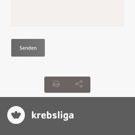
Abgerufen am 12. März 2025:
https://www.esmo.org/content/download/78581/
ACF-Tumori-della-Testa-e-del-Collo-una-
Guida-per-il-Paziente.pdf
Leitlinienprogramm Onkologie. (2024). S3-
Leitlinie Diagnostik, Therapie, Prävention
und Nachsorge des Oro- und
Hypopharynxkarzinoms. In Leitlinie
(Langversion).
https://register.awmf.org/assets/gu
082OLl_S3_Diagnostik-Therapie-
Praevention-Nachsorge-Oro-und-
Hypopharynxkarzinom_2024-03.pdf
S3-Leitlinie Diagnostik und Therapie des
Mundhöhlenkarzinoms. (2021). In
Leitlinienprogramm Onkologie.
https://www.leitlinienprogramm-
onkologie.de/fileadmin/user_upload/Downloads/