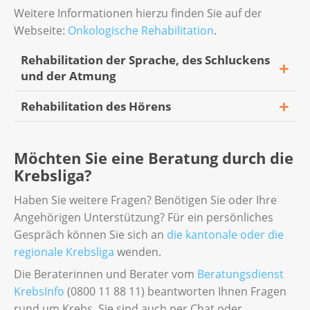
Weitere Informationen hierzu finden Sie auf der
Webseite:
Onkologische Rehabilitation
.
Rehabilitation der Sprache, des Schluckens
und der Atmung
Rehabilitation des Hörens
Haben Sie nach der Therapie Schwierigkeiten
beim Schlucken, beim Atmen oder beim
Haben Sie seit der Krebstherapie Probleme
Sprechen? Ihre Ärztin oder Ihr Arzt kann
Möchten Sie eine Beratung durch die
mit dem Hören? Ihre Ärztin oder Ihr Arzt
Ihnen eine Behandlung durch eine
Krebsliga?
kann Ihnen einen Termin bei einer HNO-
Fachperson der Logopädie verschreiben.
Ärztin oder einem HNO-Arzt verordnen. Wie
Eine Logopädin oder ein Logopäde ist
Haben Sie weitere Fragen? Benötigen Sie oder Ihre
lange die Rehabilitation dauert, hängt von
spezialisiert auf die Behandlung von
Angehörigen Unterstützung? Für ein persönliches
der Art und der Einschränkung ab.
Störungen beim
Gespräch können Sie sich an
die kantonale oder die
regionale Krebsliga
wenden.
Sprechen,
Während der Rehabilitation überprüft die
Die Beraterinnen und Berater vom
Beratungsdienst
HNO-Ärztin oder der HNO-Arzt Ihr Gehör. Sie
Kommunizieren und
KrebsInfo
(0800 11 88 11) beantworten Ihnen Fragen
oder er entscheidet, ob Sie ein Hörgerät
rund um Krebs. Sie sind auch per Chat oder
Schlucken.