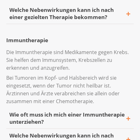
Nieren, Nerven (periphere Neuropathie)
Welche Nebenwirkungen kann ich nach
oder Gehör betreffen.
einer gezielten Therapie bekommen?
In den meisten Fällen können Ärztinnen und
Die wichtigsten Nebenwirkungen von
Ärzte die Nebenwirkungen behandeln. Wenn
Immuntherapie
zielgerichteten Therapien im Kopf-
Sie nach der Chemotherapie
Halsbereich sind:
Nebenwirkungen haben, wenden Sie sich an
Die Immuntherapie sind Medikamente gegen Krebs.
Ihr Behandlungsteam.
Sie helfen dem Immunsystem, Krebszellen zu
Sie haben einen Ausschlag auf der Haut.
erkennen und anzugreifen.
Sie sind über längere Zeit sehr müde.
Weitere Informationen finden Sie auch in der
Bei Tumoren im Kopf- und Halsbereich wird sie
Krebsliga-Broschüre
Periphere Neuropathie
.
Ihnen ist übel.
eingesetzt, wenn der Tumor nicht heilbar ist.
Ärztinnen und Ärzte verabreichen sie allein oder
Sie haben Durchfall.
Lesen Sie mehr auf der
Webseite
zusammen mit einer Chemotherapie.
Chemotherapie
oder in der Krebsliga-
In den meisten Fällen können Ärztinnen und
Broschüre
Medikamente gegen Krebs
.
Wie oft muss ich mich einer Immuntherapie
Ärzte die Nebenwirkungen behandeln. Wenn
unterziehen?
Sie nach der zielgerichteten Therapie
Nebenwirkungen haben, wenden Sie sich an
Welche Nebenwirkungen kann ich nach
Wie lange Sie eine Immuntherapie