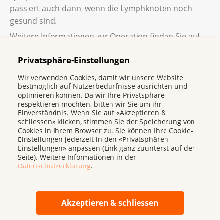
passiert auch dann, wenn die Lymphknoten noch
gesund sind.
Weitere Informationen zur Operation finden Sie auf
der Webseite:
Operationen bei Krebs
.
Privatsphäre-Einstellungen
Welche Nebenwirkungen kann ich nach
Wir verwenden Cookies, damit wir unsere Website
einer Operation bekommen?
bestmöglich auf Nutzerbedürfnisse ausrichten und
optimieren können. Da wir Ihre Privatsphäre
Was, wenn ich nach der Operation nicht
respektieren möchten, bitten wir Sie um ihr
Welche Nebenwirkungen Sie bekommen
mehr sprechen, essen oder atmen kann?
Einverständnis. Wenn Sie auf «Akzeptieren &
können, hängt von der Art des Tumors und
schliessen» klicken, stimmen Sie der Speicherung von
der Operation ab.
Cookies in Ihrem Browser zu. Sie können Ihre Cookie-
Muss ich mich nach der Operation einer
Wenn Ihnen bei der Operation der Kehlkopf
Einstellungen jederzeit in den «Privatsphären-
chirurgischen Rekonstruktion unterziehen?
Einstellungen» anpassen (Link ganz zuunterst auf der
entfernt wird, können Sie nicht mehr
Die häufigsten Nebenwirkungen nach einer
Seite). Weitere Informationen in der
sprechen. Damit Sie weiterhin sprechen
Operation im Hals- und Kopfbereich sind:
Datenschutzerklärung
.
Manchmal muss eine Chirurgin oder ein
können, setzt Ihnen die Ärztin oder der Arzt
Strahlentherapie bei Kopf-Hals-
Stimmverlust (vorübergehend oder
Chirurg während oder nach einer Operation
zwischen Luftröhre und Speiseröhre eine
Krebs
dauerhaft)
Körperteile wieder aufbauen. In der
Prothese (Stimmprothese) ein. Diese lässt
Akzeptieren & schliessen
Fachsprache heisst das chirurgische
Luft aus der Luftröhre in die Speiseröhre
Die Strahlentherapie nutzt energiereiche Strahlen,
Schwierigkeiten beim Kauen oder