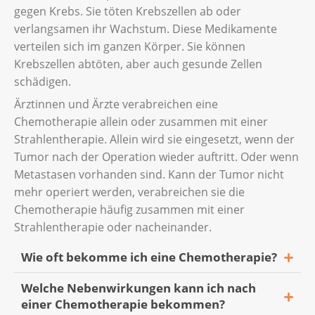
gegen Krebs. Sie töten Krebszellen ab oder
Ihrem Behandlungsteam.
verlangsamen ihr Wachstum. Diese Medikamente
verteilen sich im ganzen Körper. Sie können
Krebszellen abtöten, aber auch gesunde Zellen
schädigen.
Ärztinnen und Ärzte verabreichen eine
Chemotherapie allein oder zusammen mit einer
Strahlentherapie. Allein wird sie eingesetzt, wenn der
Tumor nach der Operation wieder auftritt. Oder wenn
Metastasen vorhanden sind. Kann der Tumor nicht
mehr operiert werden, verabreichen sie die
Chemotherapie häufig zusammen mit einer
Strahlentherapie oder nacheinander.
Wie oft bekomme ich eine Chemotherapie?
Welche Nebenwirkungen kann ich nach
Normalerweise erfolgt die Chemotherapie
einer Chemotherapie bekommen?
bei Kopf- und Halstumoren in Zyklen. Sie