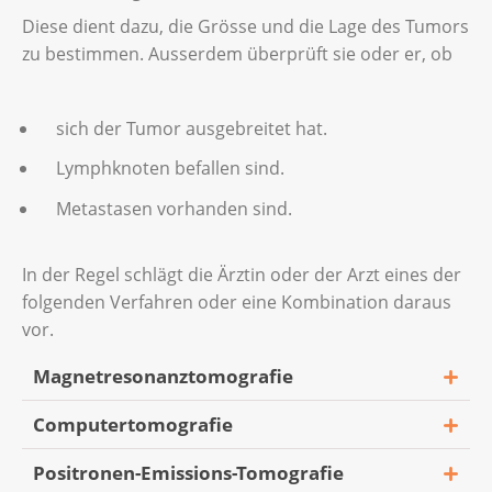
Diese dient dazu, die Grösse und die Lage des Tumors
zu bestimmen. Ausserdem überprüft sie oder er, ob
sich der Tumor ausgebreitet hat.
Lymphknoten befallen sind.
Metastasen vorhanden sind.
In der Regel schlägt die Ärztin oder der Arzt eines der
folgenden Verfahren oder eine Kombination daraus
vor.
Magnetresonanztomografie
Computertomografie
Die Magnetresonanztomografie (kurz: MRT)
ist eine Untersuchung, bei der detaillierte
Positronen-Emissions-Tomografie
Die Computertomografie (kurz: CT) ist eine
Bilder von Kopf und Hals erstellt werden. Die