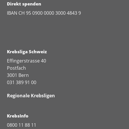
Direkt spenden
Schiff, B. A. (2024, 09. September
2024), Übersicht zu Kopf- und
IBAN CH 95 0900 0000 3000 4843 9
Halstumoren. MSD Manual Profi-
Ausgabe:
https://www.msdmanuals.com/de/profi/h
nasen-ohren-krankheiten/kopf-und-
halstumoren/%C3%BCbersicht-zu-kopf-
und-halstumoren
Krebsliga Schweiz
Effingerstrasse 40
Postfach
3001 Bern
031 389 91 00
Regionale Krebsligen
KrebsInfo
0800 11 88 11