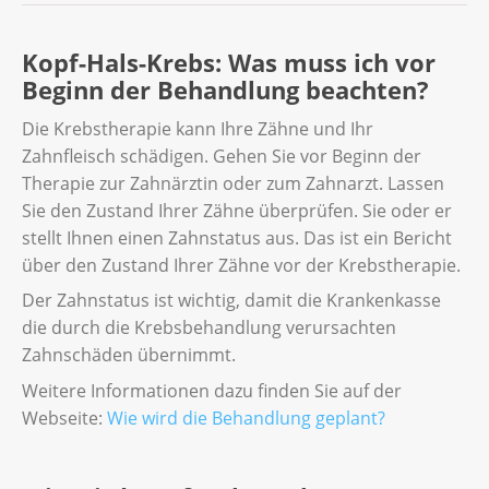
Untersuchung, bei der mithilfe von
MRT funktioniert mit Magnetfeldern. Dabei
Bei der Positronen-Emissions-Tomografie
Röntgenstrahlen Bilder des Körpers erstellt
wird keine Strahlung verwendet.
Kopf-Hals-Krebs: Was muss ich vor
(kurz: PET) spritzt die Radiologin oder der
werden. Sie dient dazu, festzustellen, wie
Beginn der Behandlung beachten?
Radiologe eine zuckerähnliche Substanz in
gross der Tumor ist und ob er Knochen,
In einigen Fällen kann das Radiologie-
Ihre Vene. Diese ist leicht radioaktiv und
Lunge oder Gehirn befallen hat.
Personal Ihnen eine Kontrastflüssigkeit in
Die Krebstherapie kann Ihre Zähne und Ihr
reichert sich in den aktiven Tumorzellen an.
eine Vene spritzen. Damit können sie die
Zahnfleisch schädigen. Gehen Sie vor Beginn der
Die PET ist eine schmerzfreie Untersuchung
Um genauer zu sehen, wo der Tumor wächst,
Bereiche, in denen der Tumor wächst,
Therapie zur Zahnärztin oder zum Zahnarzt. Lassen
und dauert in der Regel zwischen 30 und 60
kann Ihnen das Radiologie-Personal ein
genauer sehen. In der Regel dauert die MRT
Sie den Zustand Ihrer Zähne überprüfen. Sie oder er
Minuten.
Kontrastmittel in die Vene spritzen. Die CT
zwischen 30 und 60 Minuten und ist nicht
stellt Ihnen einen Zahnstatus aus. Das ist ein Bericht
dauert in der Regel bis zu etwa 20 Minuten.
schmerzhaft.
über den Zustand Ihrer Zähne vor der Krebstherapie.
Fachpersonen setzen die PET auch nach der
Der Zahnstatus ist wichtig, damit die Krankenkasse
Therapie ein, um zu kontrollieren, ob der
die durch die Krebsbehandlung verursachten
Tumor wieder auftritt.
Zahnschäden übernimmt.
Weitere Informationen dazu finden Sie auf der
Webseite:
Wie wird die Behandlung geplant?