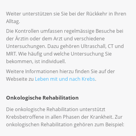
Jahre.
schwere Reaktion der Haut
Weiter unterstützen sie Sie bei der Rückkehr in Ihren
periphere Neuropathie
Wenn Sie die Immuntherapie unter die Haut
Alltag.
(subkutan) erhalten, dauern die Sitzungen
Diese Beschwerden können schwerwiegend
Die Kontrollen umfassen regelmässige Besuche bei
nur wenige Minuten. Wenn Sie die
sein. Sie erfordern sofortige Massnahmen.
der Ärztin oder dem Arzt und verschiedene
Immuntherapie intravenös erhalten, kann
Wenn Sie nach einer Immuntherapie eine
Untersuchungen. Dazu gehören Ultraschall, CT und
die Sitzung mehrere Stunden dauern. Wenn
dieser Beschwerden haben, wenden Sie sich
MRT. Wie häufig und welche Untersuchung Sie
die Ärztinnen und Ärzte die Immuntherapie
umgehend an Ihr Behandlungsteam. Ihr
bekommen, ist individuell.
mit anderen Medikamenten kombinieren,
Behandlungsteam kann diese Beschwerden
kann die Dauer der Sitzungen variieren.
Weitere Informationen hierzu finden Sie auf der
leichter behandeln, wenn sie frühzeitig
Webseite zu
Leben mit und nach Krebs
.
Nach der Behandlung können Sie nach
erkannt werden.
Hause gehen, wenn Sie keine
Onkologische Rehabilitation
Weitere Informationen zu Immuntherapien
Nebenwirkungen haben.
finden Sie in der Krebsliga-Broschüre
Die onkologische Rehabilitation unterstützt
Medikamente gegen Krebs
oder auf der
Krebsbetroffene in allen Phasen der Krankheit. Zur
Webseite Immuntherapie
.
onkologischen Rehabilitation gehören zum Beispiel: