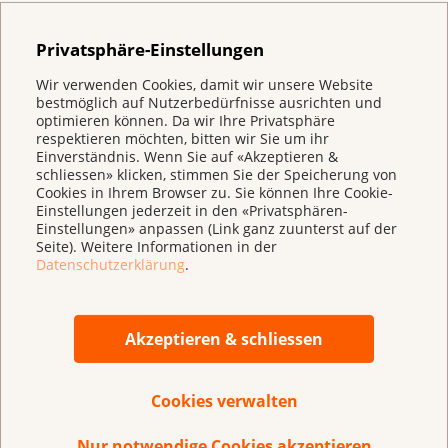
nachgewiesen werden. Es wird ausschliesslich in der
Prostata gebildet.
Privatsphäre-Einstellungen
Wir verwenden Cookies, damit wir unsere Website
Aktualisiert im Februar 2025
bestmöglich auf Nutzerbedürfnisse ausrichten und
optimieren können. Da wir Ihre Privatsphäre
respektieren möchten, bitten wir Sie um ihr
Einverständnis. Wenn Sie auf «Akzeptieren &
schliessen» klicken, stimmen Sie der Speicherung von
Cookies in Ihrem Browser zu. Sie können Ihre Cookie-
Einstellungen jederzeit in den «Privatsphären-
Haben Sie Verbesserungsvorschläge für diese
Einstellungen» anpassen (Link ganz zuunterst auf der
Seite?
Seite). Weitere Informationen in der
Datenschutzerklärung
.
Akzeptieren & schliessen
Cookies verwalten
Nur notwendige Cookies akzeptieren