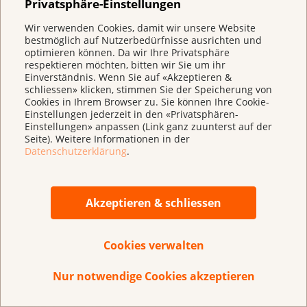
Privatsphäre-Einstellungen
möglichen schweren Corona-Verläufen für mich ein
viel, viel kleineres Risiko dar.
Wir verwenden Cookies, damit wir unsere Website
bestmöglich auf Nutzerbedürfnisse ausrichten und
optimieren können. Da wir Ihre Privatsphäre
«Die allfälligen Nebenwirkungen der Corona-
respektieren möchten, bitten wir Sie um ihr
Impfung sind meines Erachtens nichts im
Einverständnis. Wenn Sie auf «Akzeptieren &
schliessen» klicken, stimmen Sie der Speicherung von
Vergleich zur Gefahr, schwer an Corona zu
Cookies in Ihrem Browser zu. Sie können Ihre Cookie-
erkranken.»
Einstellungen jederzeit in den «Privatsphären-
Einstellungen» anpassen (Link ganz zuunterst auf der
Gerade nach der zweiten Impfung kann es zu
Seite). Weitere Informationen in der
Nebenwirkungen wie Gliederschmerzen oder
Datenschutzerklärung
.
Grippegefühl kommen. Wie gefährlich ist das für
Krebsbetroffene?
Diese Nebenwirkungen werden durch die
Akzeptieren & schliessen
Immunreaktion des Körpers verursacht und sind ein
Zeichen dafür, dass das Immunsystem die Impfung
Cookies verwalten
erkennt und einen Schutz aufbaut. Wenn das
Immunsystem vorübergehend überreagiert, kann es
Nur notwendige Cookies akzeptieren
zu einem Grippegefühl, Kopfschmerzen oder
Gliederschmerzen kommen. Doch diese Zeichen der